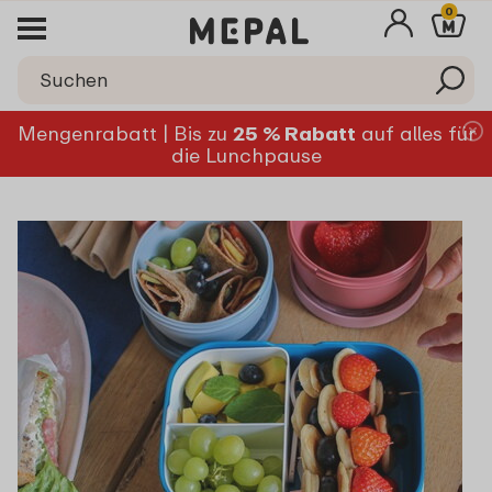
0
Mengenrabatt | Bis zu
25 % Rabatt
auf alles für
die Lunchpause