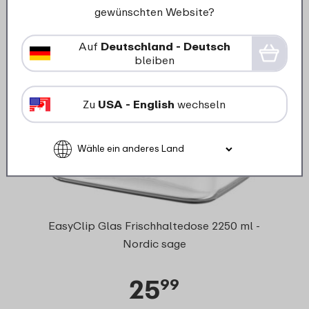
Details
Bestellen
gewünschten Website?
Auf
Deutschland - Deutsch
bleiben
Zu
USA - English
wechseln
EasyClip Glas Frischhaltedose 2250 ml -
Nordic sage
25
99