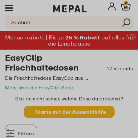
0
Mengenrabatt | Bis zu
25 % Rabatt
auf alles für
die Lunchpause
EasyClip
Frischhaltedosen
27 Variants
Die Frischhaltedose EasyClip aus Glas oder Kunststoff erfüllt alle Anforderungen in der Küche – ob zubereiten, aufbewahren oder servieren. Mit nur einer Schiebebewegung ist die Dose offen oder fest verschlossen. Verwende EasyClip zum Frischhalten mit Deckel oder in der Glasvariante auch als Auflaufform. EasyClip ist die vielseitige Alleskönnerin in der Küche.
Mehr über die EasyClip-Serie
Bist du nicht sicher, welche Dose du brauchst?
Starte mit der Auswahlhilfe
Filters