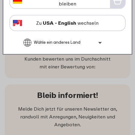
8
bleiben
Details
Bestellen
Zu
USA - English
wechseln
Was unsere Kunden sagen
Kunden bewerten uns im Durchschnitt
mit einer Bewertung von:
Bleib informiert!
Melde Dich jetzt für unseren Newsletter an,
randvoll mit Anregungen, Neuigkeiten und
Angeboten.