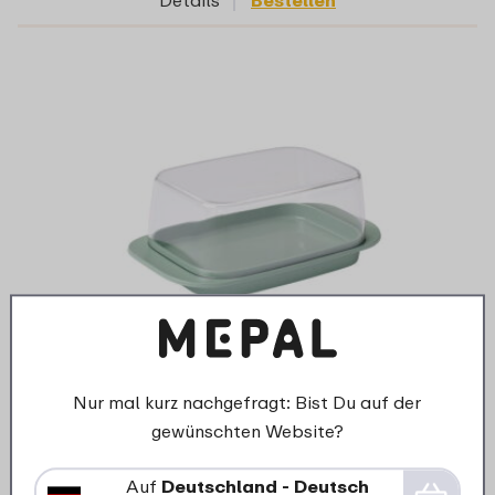
Butterdose - Nordic sage
Nur mal kurz nachgefragt: Bist Du auf der
gewünschten Website?
3 Farben
49
Auf
Deutschland - Deutsch