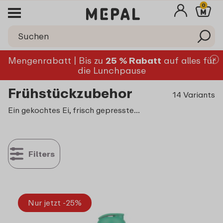
0
Mengenrabatt | Bis zu
25 % Rabatt
auf alles für
die Lunchpause
Frühstückzubehor
14 Variants
Ein gekochtes Ei, frisch gepresster Orangensaft sowie ein aromatischer Cappuccino: Besser kannst du doch nicht in den Tag starten! Decke deinen Frühstückstisch einfach, schnell und stilvoll, so kannst du dein Frühstück rundherum genießen. Alle Frühstücksprodukte aus unserem Sortiment sind robust, stabil und stoßfest - kein Grund also, den Tag nicht mit einem Frühstück im Freien zu beginnen!
Filters
Nur jetzt -25%