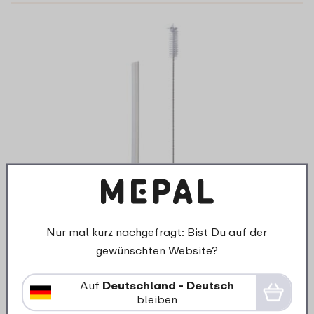
Strohhalm und Reinigungsbürste
Thermoflasche Flip-up Campus 165 mm
Nur mal kurz nachgefragt: Bist Du auf der
gewünschten Website?
5
19
Auf
Deutschland - Deutsch
bleiben
Details
Bestellen