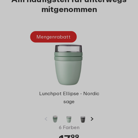
mitgenommen
Mengenrabatt
Meng
Bento
Lunchpot Ellipse - Nordic
sage
6 Farben
99