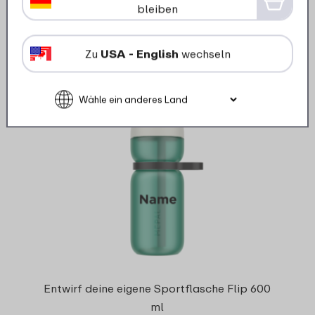
4 Farben
bleiben
40
99
Zu
USA - English
wechseln
Details
Bestellen
Mengenrabatt
Entwirf deine eigene Sportflasche Flip 600
ml