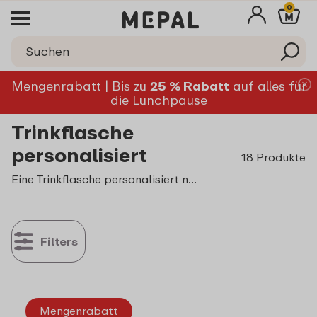
0
Mengenrabatt | Bis zu
25 % Rabatt
auf alles für
die Lunchpause
Trinkflasche
personalisiert
18 Produkte
Eine Trinkflasche personalisiert nach deinen Wünschen ist der ideale Begleiter für den Alltag, das Büro, das Fitnessstudio oder unterwegs. Mit einer personalisierten Trinkflasche von Mepal kombinierst du Funktionalität mit einem individuellen Design. Ob als Trinkflasche mit Namen, mit einem eigenen Foto oder einem persönlichen Motiv – du gestaltest deine Flasche genau so, wie sie zu dir passt. Eine Mepal Trinkflasche personalisiert zu gestalten ist einfach und sorgt dafür, dass deine Flasche immer sofort wiedererkennbar ist.
Filters
Mengenrabatt