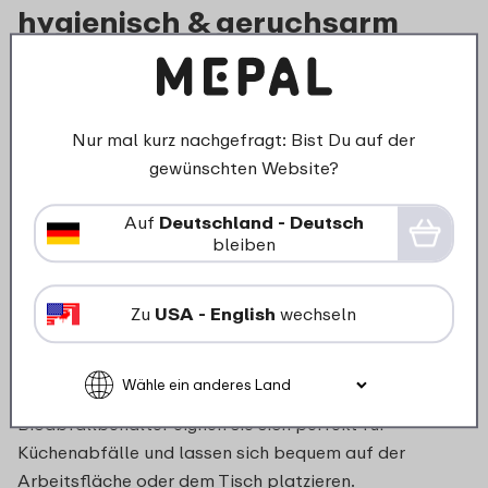
hygienisch & geruchsarm
Ein Tischabfalleimer mit Deckel hält unangenehme
Gerüche zuverlässig zurück. Ob
Tisch
Abfalleimer
in
klein für wenig Platz oder ein
Tisch
Nur mal kurz nachgefragt: Bist Du auf der
Abfalleimer
in
schwarz als stilvolle Ergänzung deiner
gewünschten Website?
Küche – Funktionalität und Design gehen hier Hand in
Hand.
Auf
Deutschland - Deutsch
bleiben
Kompakt, langlebig und aus
Kunststoff
Zu
USA - English
wechseln
Unsere
Tisch Abfalleimer
aus
Kunststoff
sind robust,
langlebig und einfach zu reinigen. Als
Bioabfallbehälter eignen sie sich perfekt für
Küchenabfälle und lassen sich bequem auf der
Arbeitsfläche oder dem Tisch platzieren.