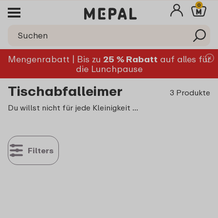
0
Mengenrabatt | Bis zu
25 % Rabatt
auf alles für
die Lunchpause
Tischabfalleimer
3 Produkte
Du willst
nicht
für jede Kleinigkeit zum Mülleimer laufen. Kaffeepads, Schneidabfälle oder Kaffeefilter kannst du gleich vor Ort entsorgen.
Filters