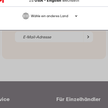
Zu
USA - English
wechseln
Melde Dich jetzt für unseren Newsletter
an, randvoll mit Anregungen, Neuigkeiten
und Angeboten.
vice
Für Einzelhändler