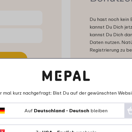
Du hast noch kein 
kannst Du Dich jet
kannst Du Dich dan
Daten nutzen. Natür
Registrierung zu be
r mal kurz nachgefragt: Bist Du auf der gewünschten Websi
Auf
Deutschland - Deutsch
bleiben
Bleib informiert!