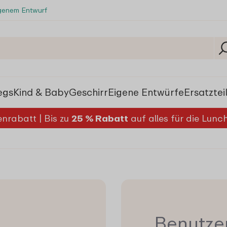
igenem Entwurf
egs
Kind & Baby
Geschirr
Eigene Entwürfe
Ersatztei
nrabatt | Bis zu
25 % Rabatt
auf alles für die Lun
Benutzer