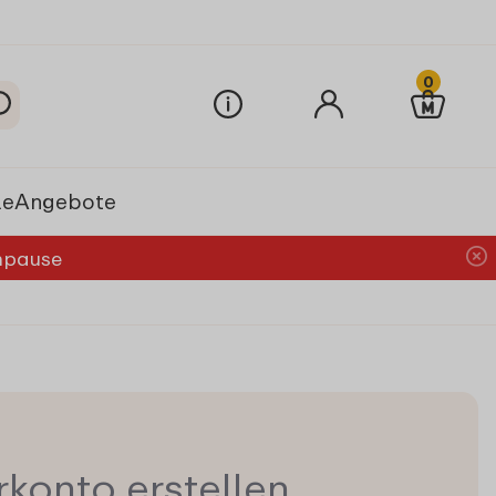
0
le
Angebote
chpause
konto erstellen