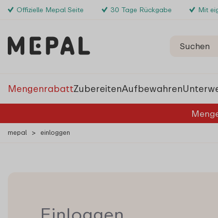
Offizielle Mepal Seite
30 Tage Rückgabe
Mit e
Mengenrabatt
Zubereiten
Aufbewahren
Unterw
Menge
mepal
>
einloggen
Einloggen