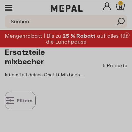
0
Mengenrabatt | Bis zu
25 % Rabatt
auf alles für
die Lunchpause
Ersatzteile
mixbecher
5 Produkte
Ist ein Teil deines Chef It Mixbechers abgenutzt oder kaputt? Kein Problem! Bestelle hier ganz einfach Ersatzteile und verlängere die Lebensdauer deines Lieblings-Küchenhelfers. So kannst du sorgenfrei weiter mixen!
Filters