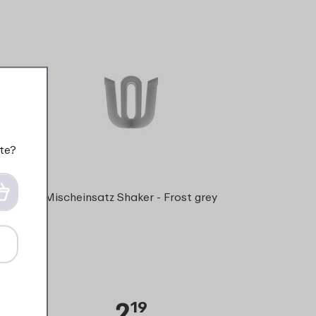
te?
Mischeinsatz Shaker - Frost grey
2
19