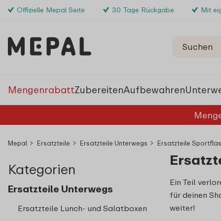
Offizielle Mepal Seite
30 Tage Rückgabe
Mit e
Mengenrabatt
Zubereiten
Aufbewahren
Unterw
Menge
Mepal
Ersatzteile
Ersatzteile Unterwegs
Ersatzteile Sportfla
Ersatzt
Kategorien
Ein Teil verlo
Ersatzteile Unterwegs
für deinen Sh
weiter!
Ersatzteile Lunch- und Salatboxen