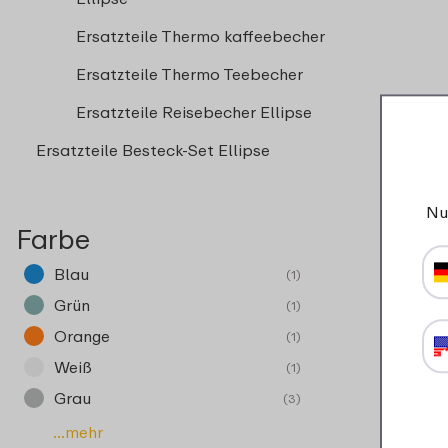
Ersatzteile Thermo kaffeebecher
Ersatzteile Thermo Teebecher
Ersatzteile Reisebecher Ellipse
Ersatzteile Besteck-Set Ellipse
Nu
Farbe
Blau
(1)
D
Grün
(1)
Orange
(1)
Weiß
(1)
Grau
(3)
...mehr