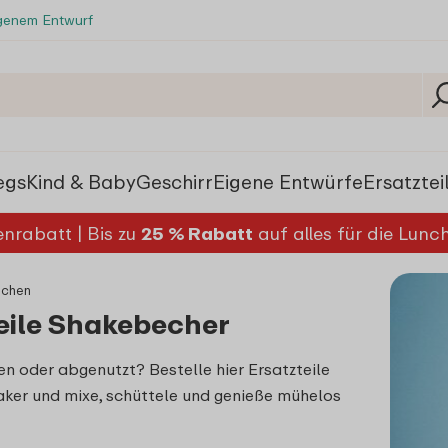
igenem Entwurf
egs
Kind & Baby
Geschirr
Eigene Entwürfe
Ersatztei
nrabatt | Bis zu
25 % Rabatt
auf alles für die Lun
schen
eile Shakebecher
ren oder abgenutzt? Bestelle hier Ersatzteile
aker und mixe, schüttele und genieße mühelos