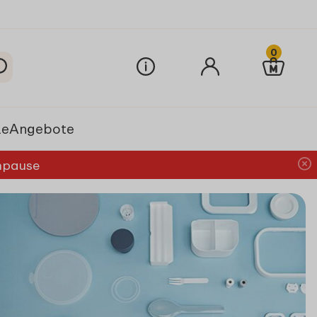
0
le
Angebote
chpause