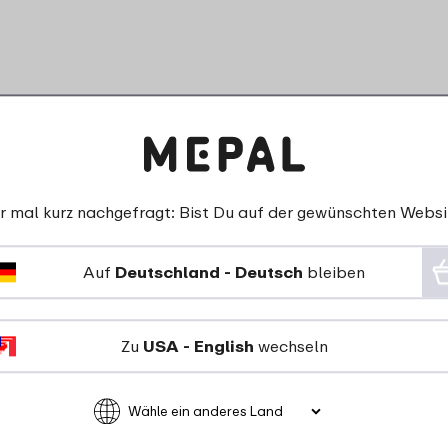
r mal kurz nachgefragt: Bist Du auf der gewünschten Websi
Auf
Deutschland - Deutsch
bleiben
eckel Shaker komplett - Graphite black
Zu
USA - English
wechseln
5 Farben
6
19