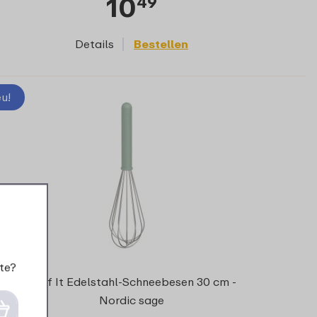
10
49
Details
Bestellen
u!
te?
Chef It Edelstahl-Schneebesen 30 cm -
Nordic sage