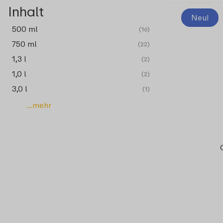
Inhalt
Neu!
500 ml
(16)
750 ml
(22)
1,3 l
(2)
1,0 l
(2)
3,0 l
(1)
...mehr