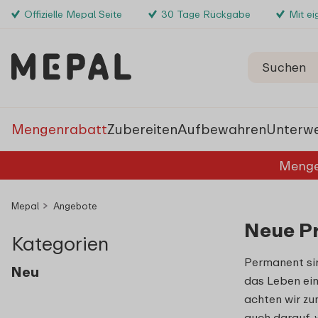
Offizielle Mepal Seite
30 Tage Rückgabe
Mit e
Mengenrabatt
Zubereiten
Aufbewahren
Unterw
Menge
Mepal
Angebote
Neue P
Kategorien
Permanent sin
Neu
das Leben ei
achten wir zu
auch darauf, 