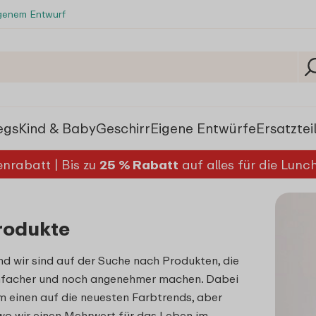
igenem Entwurf
egs
Kind & Baby
Geschirr
Eigene Entwürfe
Ersatztei
nrabatt | Bis zu
25 % Rabatt
auf alles für die Lun
rodukte
d wir sind auf der Suche nach Produkten, die
nfacher und noch angenehmer machen. Dabei
m einen auf die neuesten Farbtrends, aber
wo wir einen Mehrwert für das Leben im