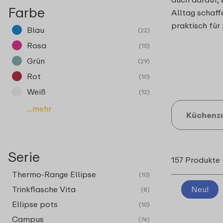
Farbe
Alltag schaff
praktisch für
Blau
(22)
Rosa
(10)
Grün
(29)
Rot
(10)
Weiß
(12)
...mehr
Küchenz
Serie
157 Produkte
Thermo-Range Ellipse
(10)
Trinkflasche Vita
Neu!
(8)
Ellipse pots
(10)
Campus
(74)