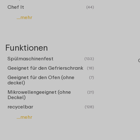
Chef It
(44)
...mehr
Funktionen
Spülmaschinenfest
(133)
Geeignet für den Gefrierschrank
(18)
Geeignet für den Ofen (ohne
(7)
deckel)
Mikrowellengeeignet (ohne
(21)
Deckel)
recycelbar
(128)
...mehr