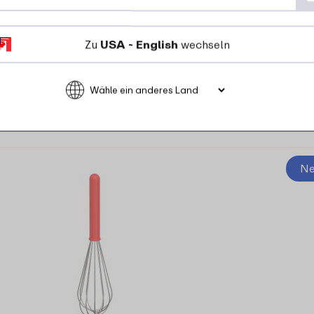
Zu
USA - English
wechseln
4 Farben
13
99
Details
Bestellen
Ne