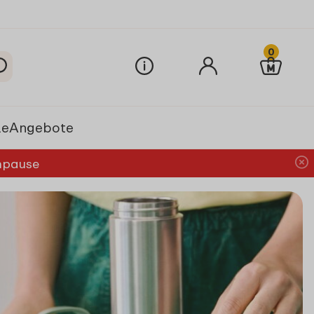
0
le
Angebote
chpause