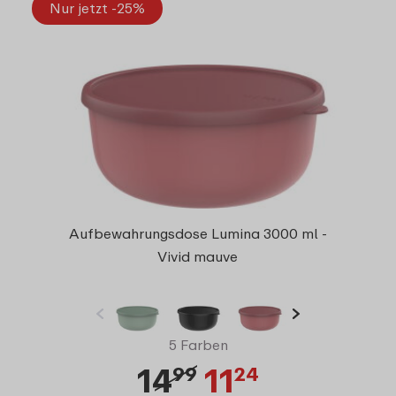
Nur jetzt -25%
Aufbewahrungsdose Lumina 3000 ml -
Vivid mauve
5 Farben
14
11
99
24