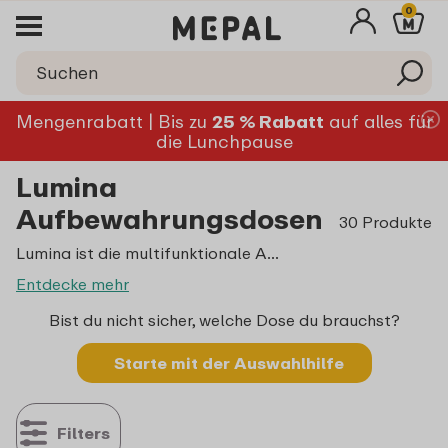
0
Mengenrabatt | Bis zu
25 % Rabatt
auf alles für
die Lunchpause
Lumina
Aufbewahrungsdosen
30 Produkte
Lumina ist die multifunktionale Aufbewahrungsdose, die auf jeder Speisetafel eine gute Figur macht. Mit ihrer glänzenden Oberfläche strahlt die Lumina Eleganz und Klasse aus. Ideal für die Aufbewahrung von im Voraus zubereiteten Speisen. Durch die stilvollen Farbvariationen ergänzt sich die Lumina perfekt mit jedem Tafelgeschirr.
Entdecke mehr
Bist du nicht sicher, welche Dose du brauchst?
Starte mit der Auswahlhilfe
Filters