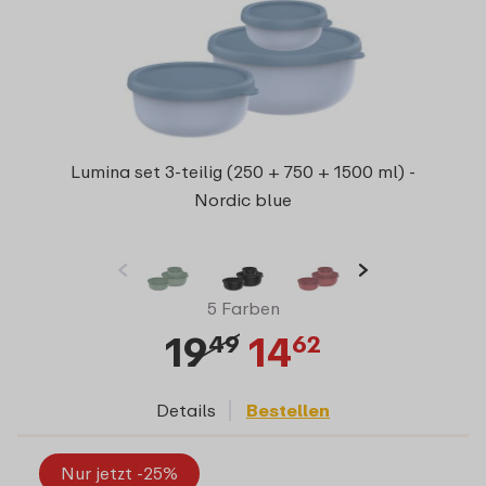
Lumina set 3-teilig (250 + 750 + 1500 ml) -
Nordic blue
5 Farben
19
14
49
62
Details
Bestellen
Nur jetzt -25%