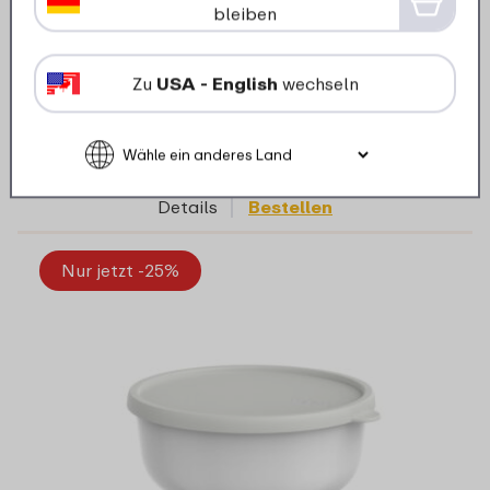
bleiben
Zu
USA - English
wechseln
5 Farben
9
7
49
12
Details
Bestellen
Nur jetzt -25%