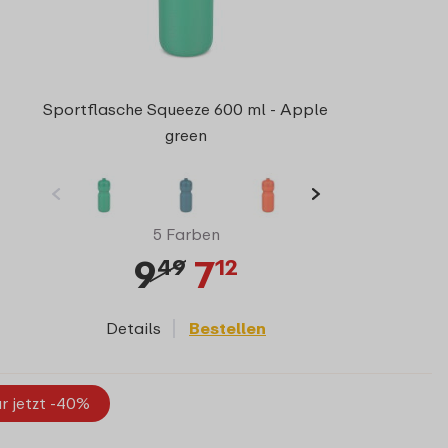
Sportflasche Squeeze 600 ml - Apple
green
5 Farben
9
7
49
12
Details
Bestellen
r jetzt -40%