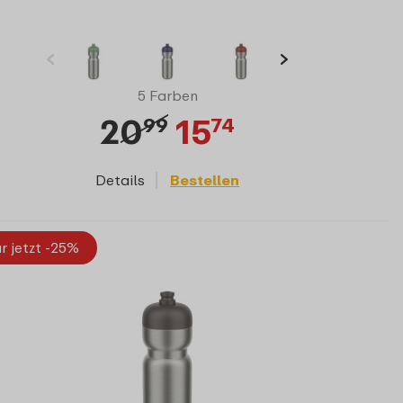
5 Farben
20
15
99
74
Details
Bestellen
r jetzt -25%