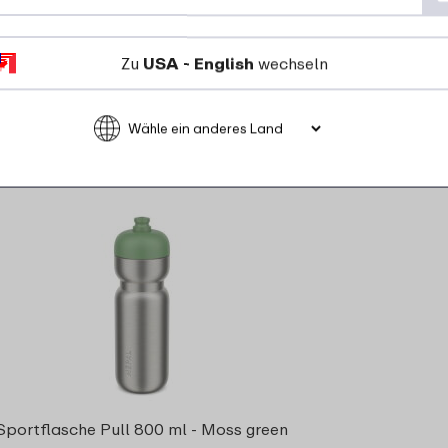
9
7
49
12
Zu
USA - English
wechseln
Details
Bestellen
t -25%
Nu
Sportflasche Pull 800 ml - Moss green