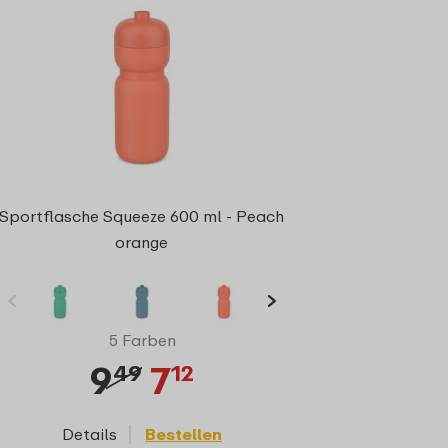
Sportflasche Squeeze 600 ml - Peach
orange
5 Farben
9
7
49
12
Details
Bestellen