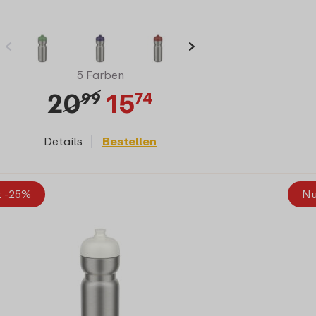
5 Farben
20
15
99
74
Details
Bestellen
t -25%
Nu