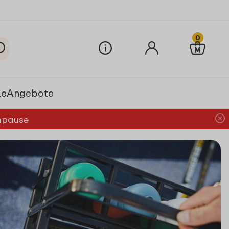
0
le
Angebote
chpause