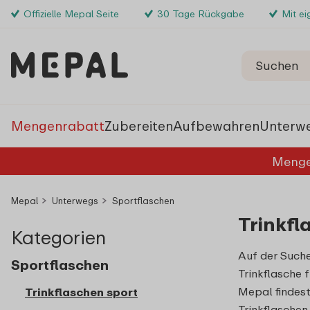
Offizielle Mepal Seite
30 Tage Rückgabe
Mit e
Mengenrabatt
Zubereiten
Aufbewahren
Unterw
Menge
Mepal
Unterwegs
Sportflaschen
Trinkfl
Kategorien
Auf der Suche
Sportflaschen
Trinkflasche 
Mepal findest
Trinkflaschen sport
Trinkflaschen