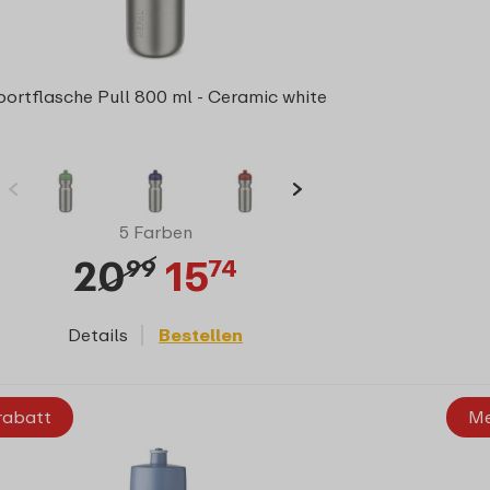
portflasche Pull 800 ml - Ceramic white
5 Farben
20
15
99
74
Details
Bestellen
rabatt
Me