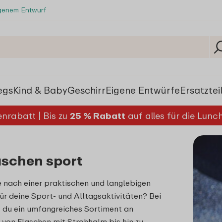
igenem Entwurf
egs
Kind & Baby
Geschirr
Eigene Entwürfe
Ersatztei
nrabatt | Bis zu
25 % Rabatt
auf alles für die Lun
aschen sport
 nach einer praktischen und langlebigen
für deine Sport- und Alltagsaktivitäten? Bei
 du ein umfangreiches Sortiment an
, von Flaschen mit Strohhalm bis hin zu