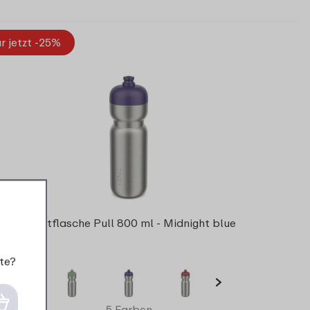
r jetzt -25%
Sportflasche Pull 800 ml - Midnight blue
te?
5 Farben