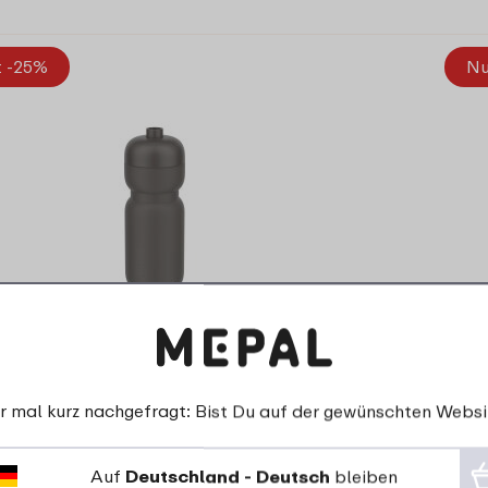
t -25%
Nu
portflasche Squeeze 600 ml - Graphite
black
r mal kurz nachgefragt: Bist Du auf der gewünschten Websi
Auf
Deutschland - Deutsch
bleiben
5 Farben