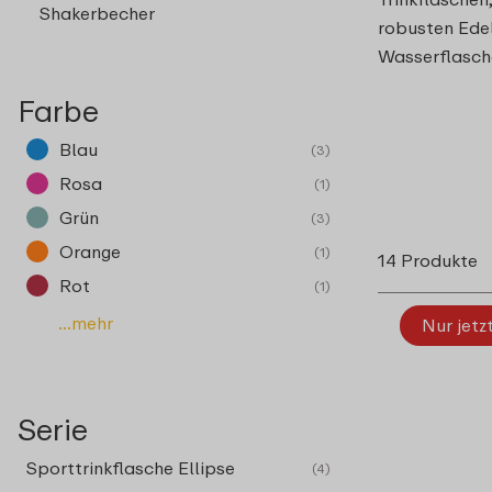
Shakerbecher
robusten Edel
Wasserflasch
Farbe
Blau
(3)
Rosa
(1)
Grün
(3)
Orange
(1)
14 Produkte
Rot
(1)
...mehr
Nur jetz
Serie
Sporttrinkflasche Ellipse
(4)