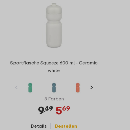
Sportflasche Squeeze 600 ml - Ceramic
white
5 Farben
9
5
49
69
Details
Bestellen