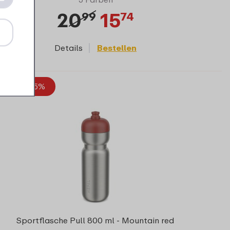
20
15
99
74
Details
Bestellen
r jetzt -25%
Sportflasche Pull 800 ml - Mountain red