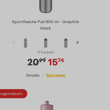
Sportflasche Pull 800 ml - Graphite
black
5 Farben
20
15
99
74
Details
Bestellen
ngenrabatt