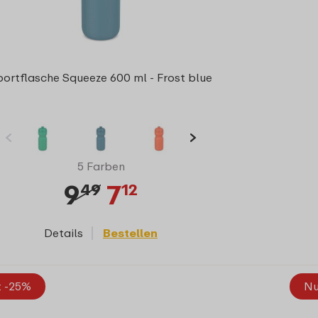
portflasche Squeeze 600 ml - Frost blue
5 Farben
9
7
49
12
Details
Bestellen
t -25%
Nu