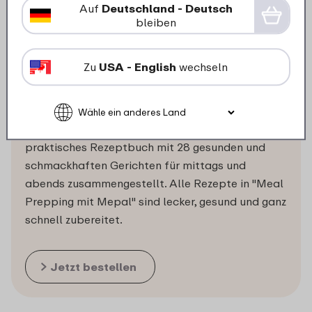
Auf
Deutschland - Deutsch
bleiben
Rezeptbuch Meal Prepping
Zu
USA - English
wechseln
mit Mepal
In Zusammenarbeit mit Lisa vom Foodblog
FoodLies hat Mepal ein anregendes und
praktisches Rezeptbuch mit 28 gesunden und
schmackhaften Gerichten für mittags und
abends zusammengestellt. Alle Rezepte in "Meal
Prepping mit Mepal" sind lecker, gesund und ganz
schnell zubereitet.
Jetzt bestellen