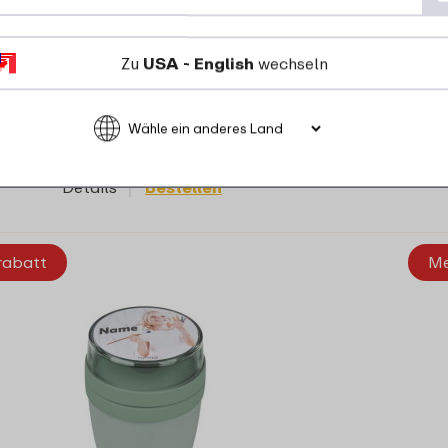
Zu
USA - English
wechseln
31 Farben
17
99
Details
Bestellen
rabatt
Me