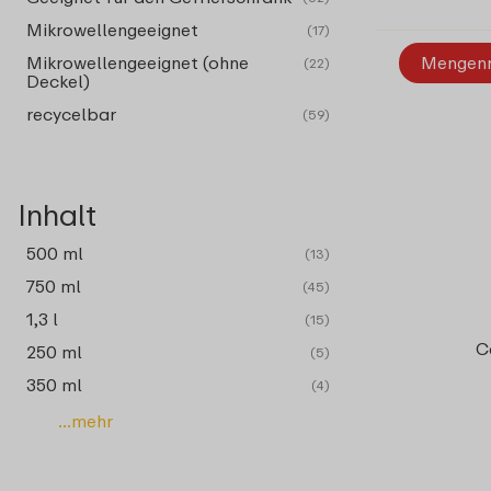
Mikrowellengeeignet
(17)
Mengen
Mikrowellengeeignet (ohne
(22)
Deckel)
recycelbar
(59)
Inhalt
500 ml
(13)
750 ml
(45)
1,3 l
(15)
C
250 ml
(5)
350 ml
(4)
...mehr