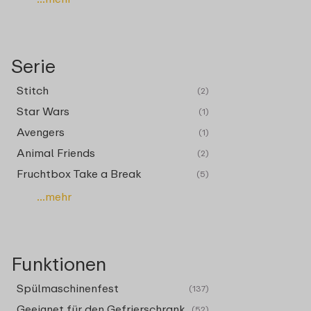
Serie
Stitch
(2)
Star Wars
(1)
Avengers
(1)
Animal Friends
(2)
Fruchtbox Take a Break
(5)
...mehr
Funktionen
Spülmaschinenfest
(137)
Geeignet für den Gefrierschrank
(52)