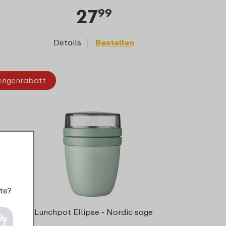
27
99
Details
Bestellen
ngenrabatt
te?
Lunchpot Ellipse - Nordic sage