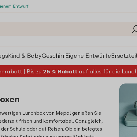
igenem Entwurf
egs
Kind & Baby
Geschirr
Eigene Entwürfe
Ersatztei
nrabatt | Bis zu
25 % Rabatt
auf alles für die Lun
oxen
chwertigen
Lunchbox
von Mepal genießen Sie
jederzeit frisch und komfortabel. Ganz gleich,
n der Schule oder auf Reisen. Ob ein belegtes
 frischer Salat oder eine warme Mahlzeit: