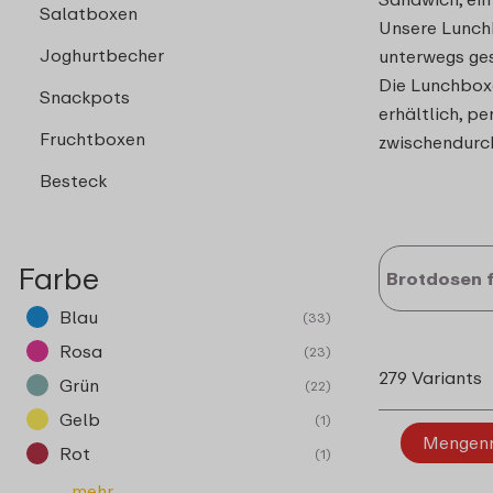
Salatboxen
Unsere Lunchb
Joghurtbecher
unterwegs ges
Die Lunchbox
Snackpots
erhältlich, p
Fruchtboxen
zwischendurc
Besteck
Farbe
Brotdosen f
Blau
(33)
Rosa
(23)
279 Variants
Grün
(22)
Gelb
(1)
Mengen
Rot
(1)
...mehr