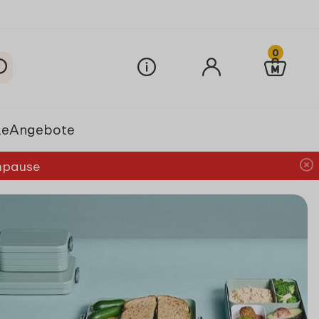
0
le
Angebote
chpause