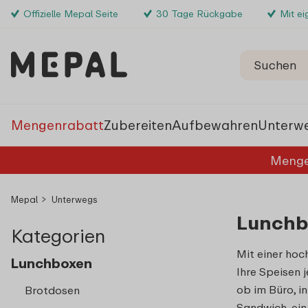
Offizielle Mepal Seite
30 Tage Rückgabe
Mit e
Mengenrabatt
Zubereiten
Aufbewahren
Unterw
Menge
Mepal
Unterwegs
Lunchb
Kategorien
Mit einer ho
Lunchboxen
Ihre Speisen 
ob im Büro, i
Brotdosen
Sandwich, ein