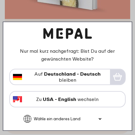
Rezeptbuch Meal Prepping
mit Mepal
Nur mal kurz nachgefragt: Bist Du auf der
In Zusammenarbeit mit Lisa vom Foodblog
gewünschten Website?
FoodLies hat Mepal ein anregendes und
praktisches Rezeptbuch mit 28 gesunden und
Auf
Deutschland - Deutsch
schmackhaften Gerichten für mittags und
bleiben
abends zusammengestellt. Alle Rezepte in "Meal
Prepping mit Mepal" sind lecker, gesund und ganz
Zu
USA - English
wechseln
schnell zubereitet.
Jetzt bestellen