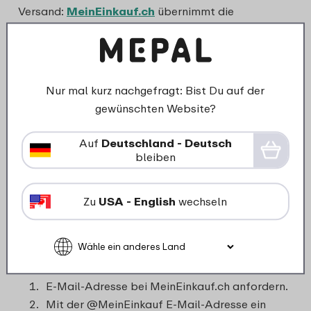
Versand:
MeinEinkauf.ch
übernimmt die
Abwicklung aller Einfuhrabgaben gegen eine
geringe Gebühr und liefert Deine Ware direkt nach
Hause. Als Kunde von MeinEinkauf.ch erhältst Du
Deine @MeinEinkauf.ch-Email-Adresse. Verwende
Nur mal kurz nachgefragt: Bist Du auf der
diese bei Deinem Einkauf und bestelle über die
gewünschten Website?
MeinEinkauf GmbH (Deutschland). Anschließend
wird Deine Bestellung direkt zu Dir in die Schweiz
Auf
Deutschland - Deutsch
versandfertig verzollt und versteuert durch die
bleiben
MeinEinkauf AG (Schweiz). Du zahlst keine
Einfuhrabgaben oder Vorweisungstaxen. Für die
Zu
USA - English
wechseln
Lieferung in die Schweiz gilt: Lieferung gemäß
Lieferzeitraum plus 3 Tage.
Wie funkioniert es?
E-Mail-Adresse bei MeinEinkauf.ch anfordern.
Mit der @MeinEinkauf E-Mail-Adresse ein