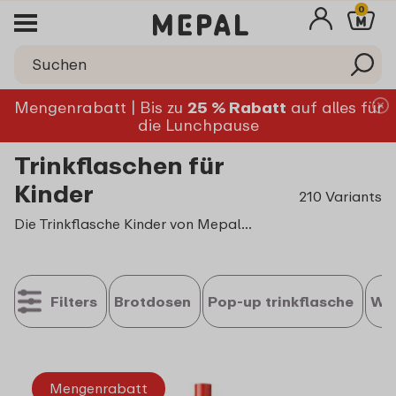
0
Mengenrabatt | Bis zu
25 % Rabatt
auf alles für
die Lunchpause
Trinkflaschen für
Kinder
210 Variants
Die Trinkflasche Kinder von Mepal schließt absolut dicht und ist auslaufsicher: ideal für Schule, Kindergarten oder Ausflüge. Auch für kleine Kinderhände ist sie leicht zu öffnen und sicher wieder zu verschließen. Besonders beliebt: unsere
Filters
Brotdosen
Pop-up trinkflasche
Wa
Mengenrabatt