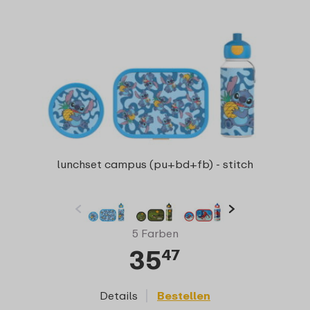
lunchset campus (pu+bd+fb) - stitch
5 Farben
35
47
Details
Bestellen