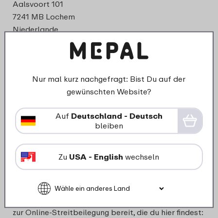
Aalsvoort 101
7241 MB Lochem
Niederlande
Niederlassung Deutschland:
Mepal B.V. Niederlassung Deutschland
Auf’m Brinke 18
Nur mal kurz nachgefragt: Bist Du auf der
59872 Meschede
gewünschten Website?
Deutschland
Auf
Deutschland - Deutsch
E-Mail:
info@mepal.com
bleiben
Handelsregister: 64746550
USt-IdNr.: NL855814603B01 – Steuer-Nr.:
Zu
USA - English
wechseln
116/5942/5882
Geschäftsführer: Martijn Hulshof
Die Europäische Kommission stellt eine Plattform
zur Online-Streitbeilegung bereit, die du hier findest: