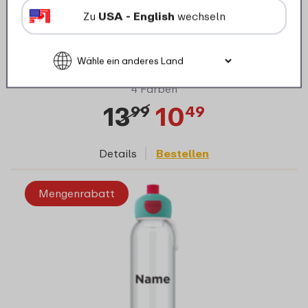
Wasserflasche Pop-Up Campus 500 ml -
Zu
USA - English
wechseln
Cool mint
4 Farben
13
10
99
49
Details
Bestellen
Mengenrabatt