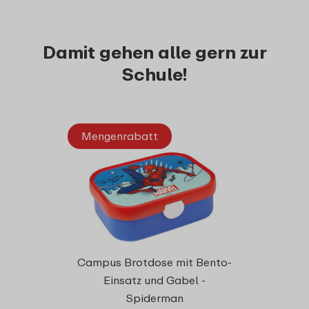
Damit gehen alle gern zur
Schule!
Mengenrabatt
360°
Campus Brotdose mit Bento-
300 m
Einsatz und Gabel -
Spiderman