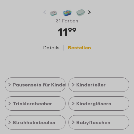
31 Farben
11
99
Details
Bestellen
D
Pausensets für Kinder
Kinderteller
Trinklernbecher
Kindergläsern
Strohhalmbecher
Babyflaschen