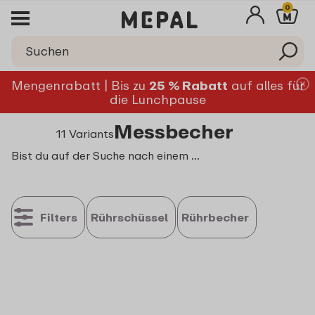
0
Mengenrabatt | Bis zu
25 % Rabatt
auf alles für
die Lunchpause
Messbecher
11 Variants
Bist du auf der Suche nach einem vielseitigen und praktischen Messbecher für all deine Koch- und Backabenteuer? Bei Mepal findest du Messbecher in allen Größen – von kleinen Varianten bis hin zu großen Ausführungen wie dem 1-Liter-Messbecher. Entdecke unser umfangreiches Sortiment und wähle den perfekten Messbecher für deine Küche!
Filters
Rührschüssel
Rührbecher