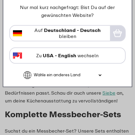
Nur mal kurz nachgefragt: Bist Du auf der
Kunststoff- und Glas-
gewünschten Website?
Messbecher von Mepal
Auf
Deutschland - Deutsch
bleiben
Bei Mepal kannst du zwischen einem Messbecher aus
Kunststoff oder Glas wählen. Ein Glas-Messbecher mit
Deckel ist ideal zum Abdecken und Aufbewahren von
Zu
USA - English
wechseln
Flüssigkeiten, während ein Kunststoff-Messbecher
leicht und bruchsicher ist. Egal, ob du einen 1-Liter-
Glas-Messbecher oder einen 500-ml-Messbecher
suchst – es gibt immer eine Variante, die zu deinen
Bedürfnissen passt. Schau dir auch unsere
Siebe
an,
um deine Küchenausstattung zu vervollständigen!
Komplette Messbecher-Sets
Suchst du ein Messbecher-Set? Unsere Sets enthalten