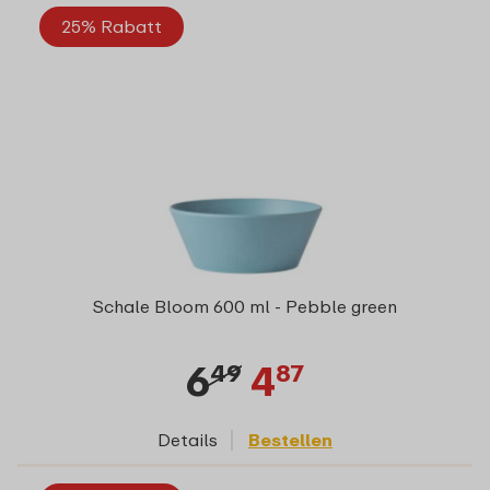
25% Rabatt
Schale Bloom 600 ml - Pebble green
6
4
49
87
Details
Bestellen