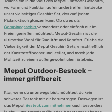
Tauche ein in die Welt des Mepal Outdoor-Geschirrs,
wo Form und Funktion aufeinandertreffen. Entdecke
unser vielseitiges Geschirr Set, das auf jedem
Picknicktisch glänzen kann. Ob du es als
Campinggeschirr
verwendest oder einfach nur im
Freien genießen möchtest, Mepal-Geschirr ist die
ultimative Wahl für Qualität und Komfort. Erlebe die
Vielseitigkeit der Mepal Geschirr Sets, einschließlich
der Kunststoffbecher und -teller, und mach jede
Mahlzeit zu einem außergewöhnlichen Erlebnis.
Mepal Outdoor-Besteck –
immer griffbereit
Klar, wenn du unterwegs bist, möchtest du kein
schweres Besteck mit dir herumtragen. Deswegen ist
das Mepal
Besteck zum mitnehmen
auch besonders
leicht – und trotzdem für jedes Abenteuer zu haben.