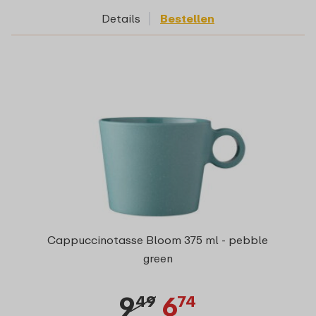
Details
Bestellen
Cappuccinotasse Bloom 375 ml - pebble
green
9
6
49
74