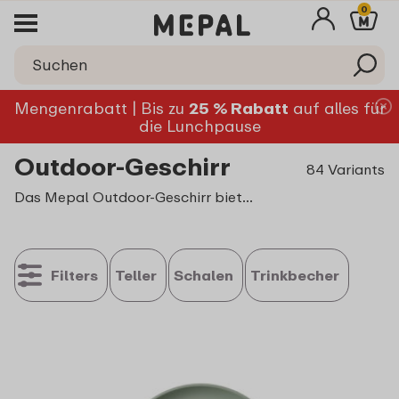
0
Mengenrabatt | Bis zu
25 % Rabatt
auf alles für
die Lunchpause
Outdoor-Geschirr
84 Variants
Das Mepal Outdoor-Geschirr bietet den ultimativen Komfort für Abenteurer und Feinschmecker. Mit unserem hochwertigen Outdoor-Geschirr kombinierst du Langlebigkeit mit Stil, so lassen sich die leckersten Speisen auch im Freien genießen. Entdecke unser Sortiment an wiederverwendbaren und langlebigen Kunststofftellern, -schalen und -bechern, die sich perfekt für jede Outdoor-Aktivität eignen.
Filters
Teller
Schalen
Trinkbecher