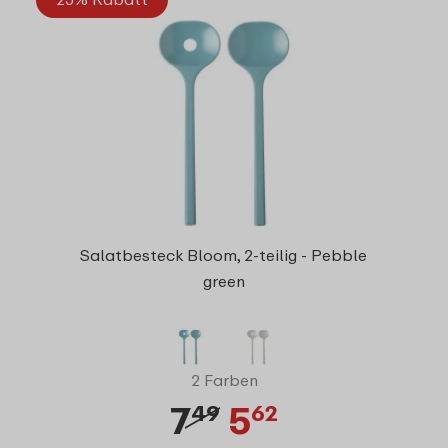
Salatbesteck Bloom, 2-teilig - Pebble
green
2 Farben
7
5
49
62