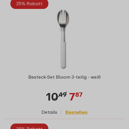
25% Rabatt
Besteck-Set Bloom 3-teilig - weiß
10
7
49
87
Details
Bestellen
25% Rabatt