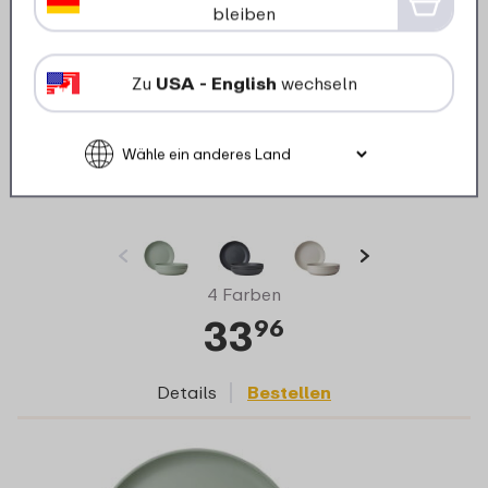
bleiben
Zu
USA - English
wechseln
Set Suppenteller Silueta 210 mm 4 Stück -
Nordic sage
4 Farben
33
96
Details
Bestellen