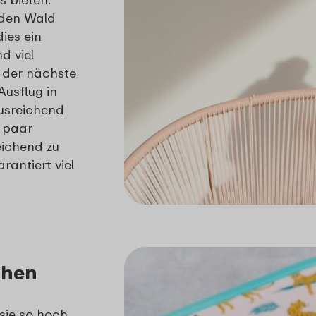
 den Wald
dies ein
d viel
o der nächste
usflug in
usreichend
n paar
ichend zu
rantiert viel
chen
sie so hoch