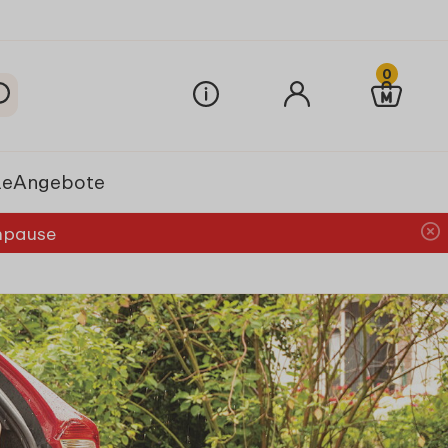
0
le
Angebote
chpause