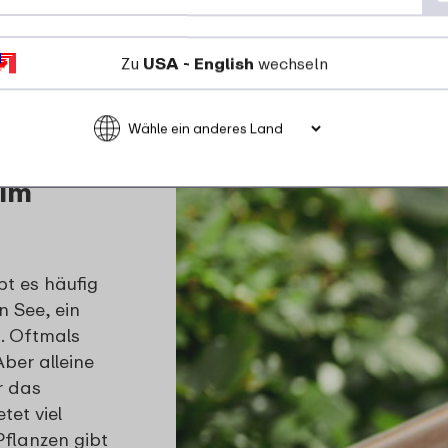
(und
Zu
USA - English
wechseln
ebnis sind.
 im
t es häufig
 See, ein
n. Oftmals
Aber alleine
r das
et viel
flanzen gibt