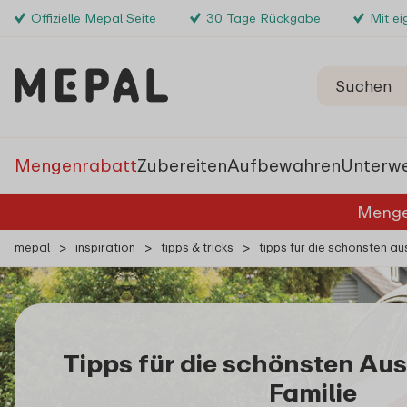
Offizielle Mepal Seite
30 Tage Rückgabe
Mit e
Mengenrabatt
Zubereiten
Aufbewahren
Unterw
Menge
mepal
>
inspiration
>
tipps & tricks
>
tipps für die schönsten aus
Tipps für die schönsten Aus
Familie