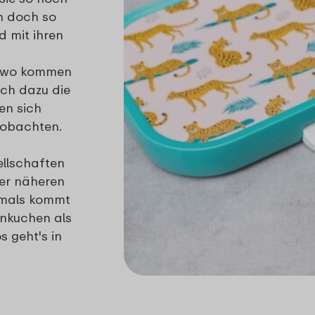
n doch so
d mit ihren
nd wo kommen
ch dazu die
en sich
eobachten.
ellschaften
der näheren
tmals kommt
nnkuchen als
s geht's in