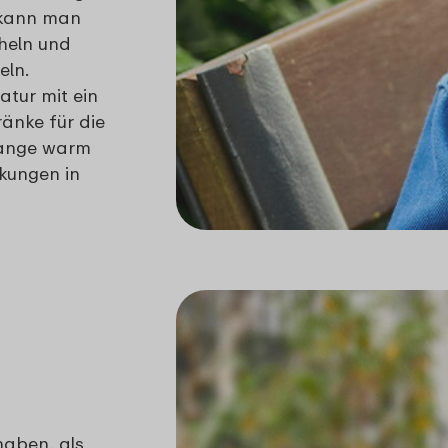
 kann man
cheln und
ln.
atur mit ein
änke für die
 lange warm
ckungen in
haben, als