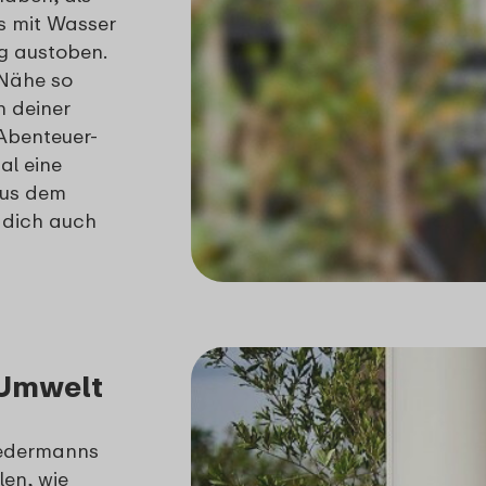
s mit Wasser
ig austoben.
 Nähe so
n deiner
Abenteuer-
al eine
aus dem
 dich auch
 Umwelt
 jedermanns
len, wie