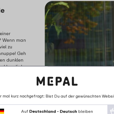
de
einer
ße? Wenn man
iel zu
chnuppe! Geh
nen dunklen
nd leg dich
tten, dass
 werden?
m zum
r mal kurz nachgefragt: Bist Du auf der gewünschten Websi
ten, in
nn. Diese
Auf
Deutschland - Deutsch
bleiben