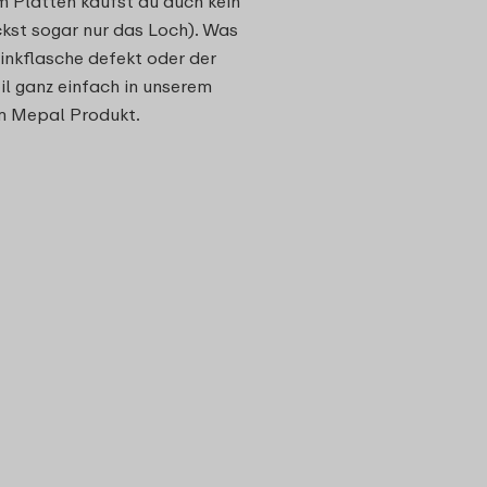
m Platten kaufst du auch kein
ckst sogar nur das Loch). Was
Trinkflasche defekt oder der
l ganz einfach in unserem
em Mepal Produkt.