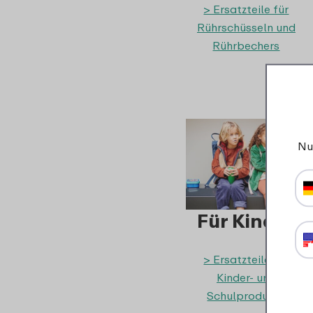
> Ersatzteile für
Rührschüsseln und
Rührbechers
Nu
Für Kinder
> Ersatzteile für
Kinder- und
Schulprodukte