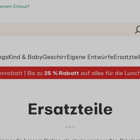
igenem Entwurf
egs
Kind & Baby
Geschirr
Eigene Entwürfe
Ersatztei
nrabatt | Bis zu
25 % Rabatt
auf alles für die Lun
Ersatzteile