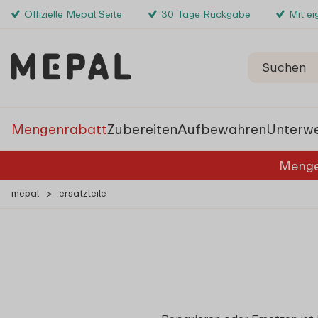
Offizielle Mepal Seite
30 Tage Rückgabe
Mit e
Mengenrabatt
Zubereiten
Aufbewahren
Unterw
Menge
mepal
>
ersatzteile