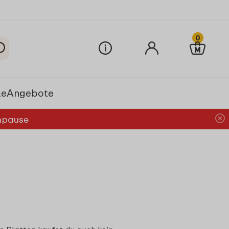
0
le
Angebote
chpause