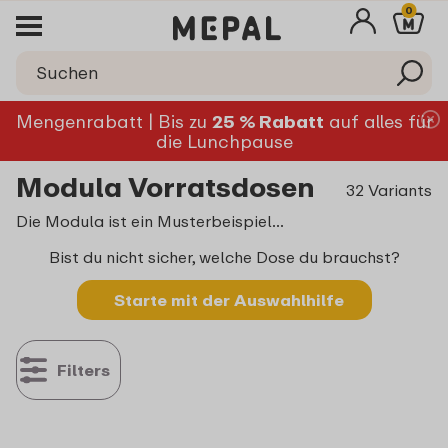
0
Mengenrabatt | Bis zu
25 % Rabatt
auf alles für
die Lunchpause
Modula Vorratsdosen
32 Variants
Die Modula ist ein Musterbeispiel für funktionales Design: Denn durch den transparenten Deckel sieht man auf einen Blick, wieviel Mehl, Reis oder Müsli man noch auf Vorrat hat. Ob für Familien- oder Single-Haushalte, kleine oder große Küchen: Die Modula sorgt immer für Ordnung und Überblick in der Küche.
Bist du nicht sicher, welche Dose du brauchst?
Starte mit der Auswahlhilfe
Filters