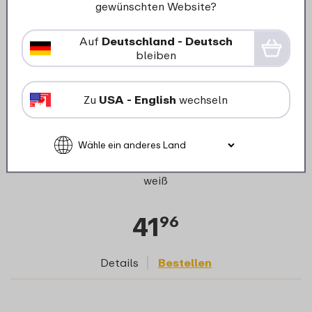
gewünschten Website?
Auf
Deutschland - Deutsch
bleiben
Zu
USA - English
wechseln
Set Vorratsdose Modula 4-teilig (4x 2000)-
weiß
41
96
Details
Bestellen