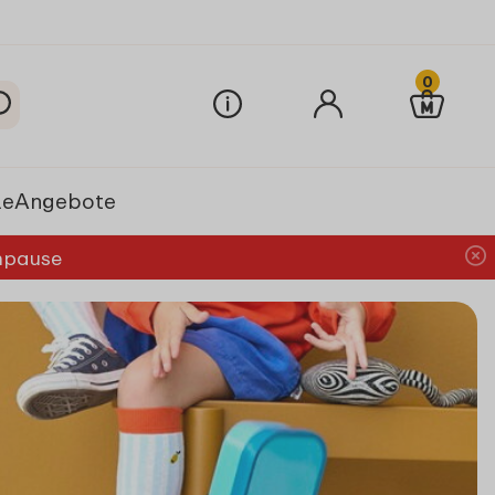
0
le
Angebote
chpause