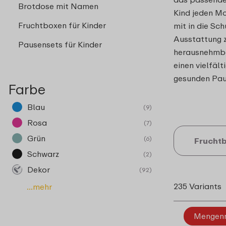
Brotdose mit Namen
Kind jeden M
Fruchtboxen für Kinder
mit in die Sc
Ausstattung z
Pausensets für Kinder
herausnehmba
einen vielfäl
gesunden Pau
Farbe
Blau
(9)
Rosa
(7)
Grün
(6)
Frucht
Schwarz
(2)
Dekor
(92)
235 Variants
...mehr
Mengen