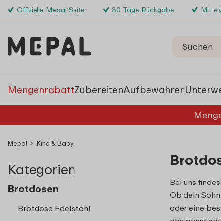
Offizielle Mepal Seite
30 Tage Rückgabe
Mit e
Mengenrabatt
Zubereiten
Aufbewahren
Unterw
Menge
Mepal
Kind & Baby
Brotdos
Kategorien
Bei uns finde
Brotdosen
Ob dein Sohn 
oder eine bes
Brotdose Edelstahl
das passende 