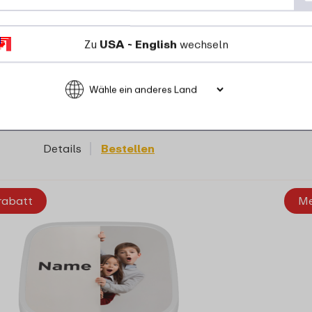
Gabel - PAW Patrol Pups
Zu
USA - English
wechseln
14 Farben
27
99
Details
Bestellen
rabatt
Me