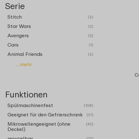
Serie
Stitch
(3)
Star Wars
(2)
Avengers
(2)
Cars
(1)
Animal Friends
(3)
...mehr
C
Funktionen
Spülmaschinenfest
(108)
Geeignet für den Gefrierschrank
(21)
Mikrowellengeeignet (ohne
(42)
Deckel)
recycelbar
(77)