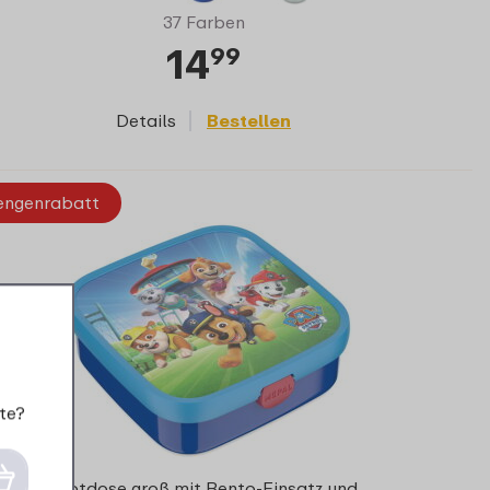
37 Farben
14
99
Details
Bestellen
ngenrabatt
te?
Brotdose groß mit Bento-Einsatz und