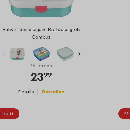
Entwirf deine eigene Brotdose groß
Campus
16 Farben
23
99
Details
Bestellen
rabatt
Me