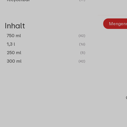
Mengen
Inhalt
750 ml
(42)
1,3 l
(16)
250 ml
(5)
300 ml
(42)