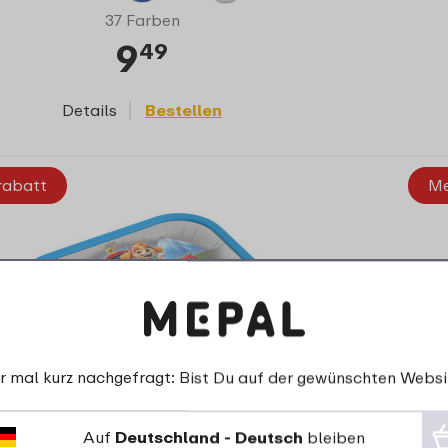
37 Farben
9
49
Details
Bestellen
rabatt
Me
r mal kurz nachgefragt: Bist Du auf der gewünschten Websi
Auf
Deutschland - Deutsch
bleiben
Campus Edelstahl Bento Brotdose mit