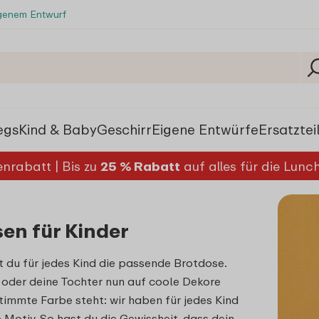
igenem Entwurf
egs
Kind & Baby
Geschirr
Eigene Entwürfe
Ersatztei
nrabatt | Bis zu
25 % Rabatt
auf alles für die Lun
en für Kinder
st du für jedes Kind die passende Brotdose.
oder deine Tochter nun auf coole Dekore
timmte Farbe steht: wir haben für jedes Kind
Motiv. So hast du die Gewissheit, dass dein