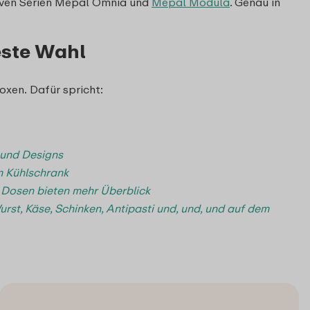
iven Serien Mepal Omnia und
Mepal Modula
. Genau in
este Wahl
xen. Dafür spricht:
 und Designs
m Kühlschrank
 Dosen bieten mehr Überblick
rst, Käse, Schinken, Antipasti und, und, und auf dem