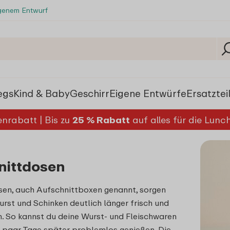
igenem Entwurf
egs
Kind & Baby
Geschirr
Eigene Entwürfe
Ersatztei
nrabatt | Bis zu
25 % Rabatt
auf alles für die Lun
nittdosen
sen, auch Aufschnittboxen genannt, sorgen
urst und Schinken deutlich länger frisch und
n. So kannst du deine Wurst- und Fleischwaren
 paar Tage später problemlos genießen. Die