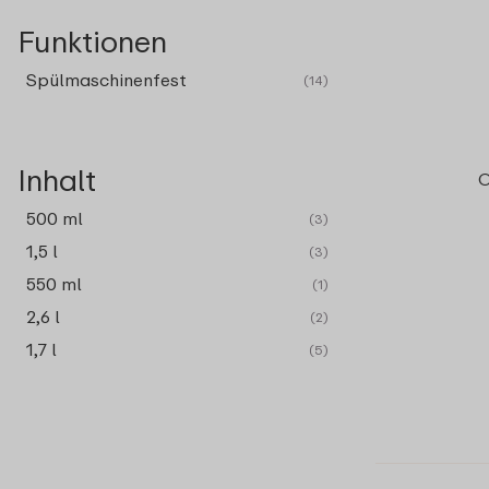
Funktionen
Spülmaschinenfest
(14)
Inhalt
O
500 ml
(3)
1,5 l
(3)
550 ml
(1)
2,6 l
(2)
1,7 l
(5)