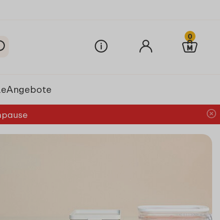
0
le
Angebote
chpause