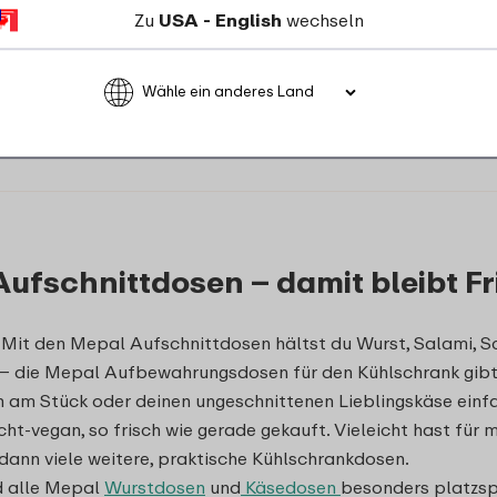
Zu
USA - English
wechseln
2 Farben
10
49
Details
Bestellen
ufschnittdosen – damit bleibt Fri
 Mit den Mepal Aufschnittdosen hältst du Wurst, Salami, 
 – die Mepal Aufbewahrungsdosen für den Kühlschrank gibt
 am Stück oder deinen ungeschnittenen Lieblingskäse einfac
cht-vegan, so frisch wie gerade gekauft. Vieleicht hast fü
 dann viele weitere, praktische Kühlschrankdosen.
d alle Mepal
Wurstdosen
und
Käsedosen
besonders platzsp