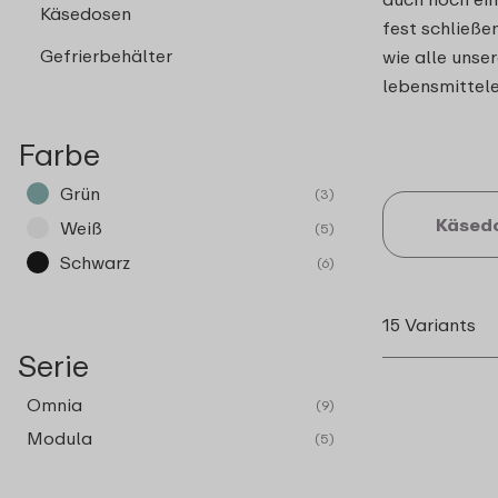
Käsedosen
fest schließe
Gefrierbehälter
wie alle unse
lebensmittel
Farbe
Grün
(3)
Käsed
Weiß
(5)
Schwarz
(6)
15 Variants
Serie
Omnia
(9)
Modula
(5)