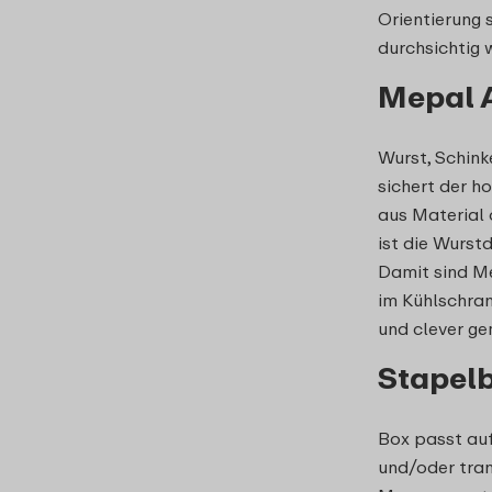
Orientierung 
durchsichtig 
Mepal A
Wurst, Schink
sichert der h
aus Material 
ist die Wurst
Damit sind M
im Kühlschran
und clever ge
Stapelb
Box passt auf
und/oder tran