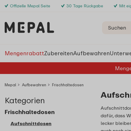
Offizielle Mepal Seite
30 Tage Rückgabe
Mit e
Mengenrabatt
Zubereiten
Aufbewahren
Unterw
Menge
Mepal
Aufbewahren
Frischhaltedosen
Aufsch
Kategorien
Aufschnittdo
Frischhaltedosen
dafür, dass W
lecker bleibe
Aufschnittdosen
auch noch ein