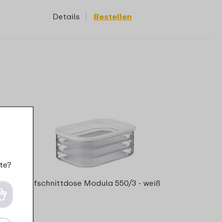
Details
Bestellen
te?
Aufschnittdose Modula 550/3 - weiß