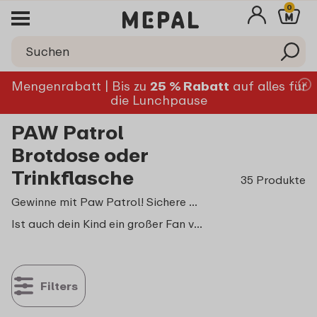
0
Mengenrabatt | Bis zu
25 % Rabatt
auf alles für
die Lunchpause
PAW Patrol
Brotdose oder
Trinkflasche
35 Produkte
Gewinne mit Paw Patrol! Sichere dir mit dem Kauf eines Paw Patrol Produkts die Chance auf ein PAW Patrol Kinderfahrrad oder einen Rucksack.
Ist auch dein Kind ein großer Fan von PAW Patrol? Dann ist unser PAW Patrol-Pausenset perfekt für die Schule oder die Verpflegung unterwegs. Mit dem PAW Patrol-Pausenset wird jede Schulpause zu einem ganz besonderen Erlebnis!
Filters