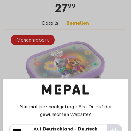
27
99
Details
Bestellen
Mengenrabatt
Nur mal kurz nachgefragt: Bist Du auf der
gewünschten Website?
Campus Edelstahl Bento Brotdose mit
Gabel - PAW Patrol Girls
Auf
Deutschland - Deutsch