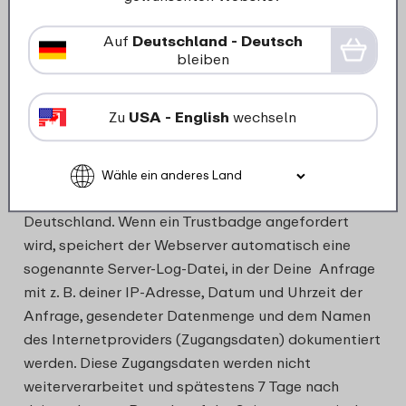
zu können, ist auf unserer Website das Trusted
Auf
Deutschland - Deutsch
Shops Trustbadge integriert.
bleiben
Nach Abwägung unsere verschiedenen Interessen
schützt dies unsere Bestrebungenfür die optimale
Zu
USA - English
wechseln
Vermarktung unseres Angebots. Das Trusted Shop
Trustbadge und die damit verbundenen
Dienstleistungen sind ein Angebot der TRUSTED
SHOPS GmbH, Subbelrather Str. 15, 50823 Köln,
Deutschland. Wenn ein Trustbadge angefordert
wird, speichert der Webserver automatisch eine
sogenannte Server-Log-Datei, in der Deine Anfrage
mit z. B. deiner IP-Adresse, Datum und Uhrzeit der
Anfrage, gesendeter Datenmenge und dem Namen
des Internetproviders (Zugangsdaten) dokumentiert
werden. Diese Zugangsdaten werden nicht
weiterverarbeitet und spätestens 7 Tage nach