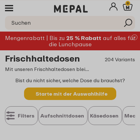
0
Mengenrabatt | Bis zu
25 % Rabatt
auf alles für
die Lunchpause
Frischhaltedosen
204 Variants
Mit unseren Frischhaltedosen bleiben alle Speisen länger frisch und lecker. Ob große, kleine Frischhaltedosen, rund oder flach – jede Frischhaltedose mit Deckel ist platzsparend und stapelbar. Ideal für Käse, Wurst, Aufschnitt oder andere Lebensmittel. Auch als attraktive
Bist du nicht sicher, welche Dose du brauchst?
Starte mit der Auswahlhilfe
Filters
Aufschnittdosen
Käsedosen
Meal 