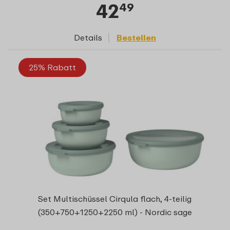
42
49
Details
Bestellen
25% Rabatt
Set Multischüssel Cirqula flach, 4-teilig
(350+750+1250+2250 ml) - Nordic sage