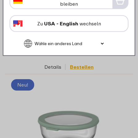
Multischüssel Cirqula 1250 ml - Nordic
bleiben
sage
Zu
USA - English
wechseln
6 Farben
13
99
Details
Bestellen
Neu!