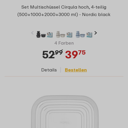
Set Multischüssel Cirqula hoch, 4-teilig
(500+1000+2000+3000 ml) - Nordic black
4 Farben
52
39
99
75
Details
Bestellen