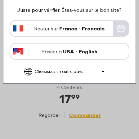
Juste pour vérifier. Êtes-vous sur le bon site?
Rester sur
France - Francais
Campu
Passer à
USA - English
Ellipse mug à café à emporter
en ino
300 ml – Nordic sage
4 Couleurs
17
99
Regarder
Commander
Reg