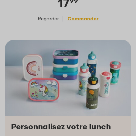
17
99
Regarder
Commander
Reg
Personnalisez votre lunch