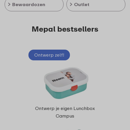
Bewaardozen
Outlet
Mepal bestsellers
Ontwerp zelf!
Bento
Ontwerp je eigen Lunchbox
Campus