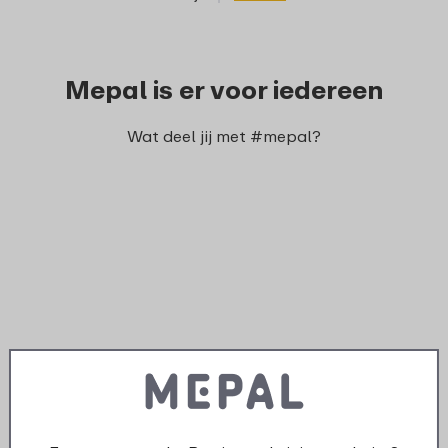
Mepal is er voor iedereen
Wat deel jij met #mepal?