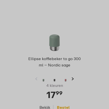
Campu
Ellipse koffiebeker to go 300
m
ml – Nordic sage
4 kleuren
17
99
Bekijk
Bestel