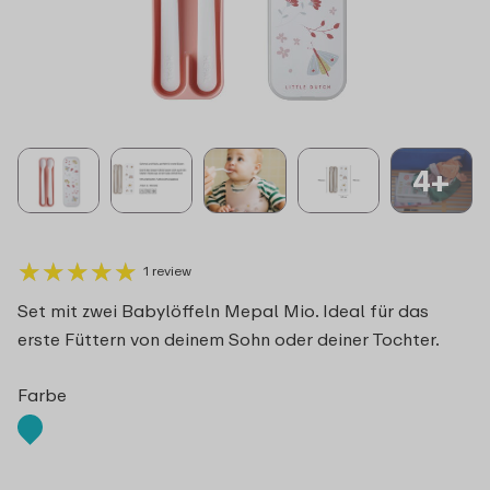
4+
★
★
★
★
★
★
★
★
★
★
1 review
Set mit zwei Babylöffeln Mepal Mio. Ideal für das
erste Füttern von deinem Sohn oder deiner Tochter.
Farbe