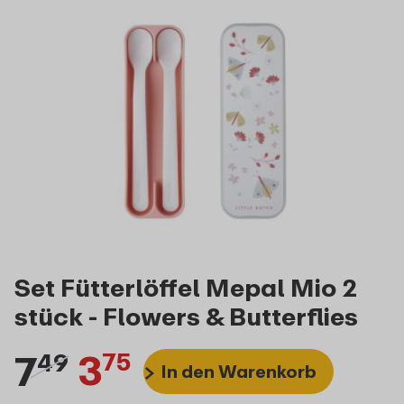
Set Fütterlöffel Mepal Mio 2
stück - Flowers & Butterflies
7
3
49
75
In den Warenkorb