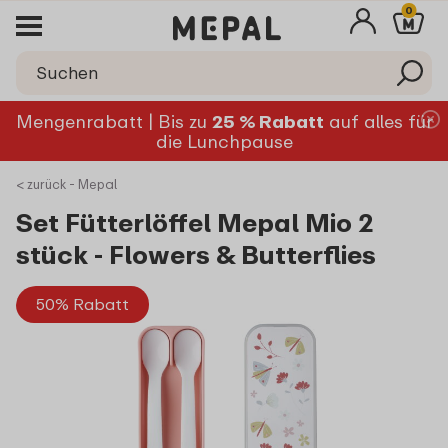
0
Mengenrabatt | Bis zu
25 % Rabatt
auf alles für
die Lunchpause
< zurück - Mepal
Set Fütterlöffel Mepal Mio 2
stück - Flowers & Butterflies
50% Rabatt