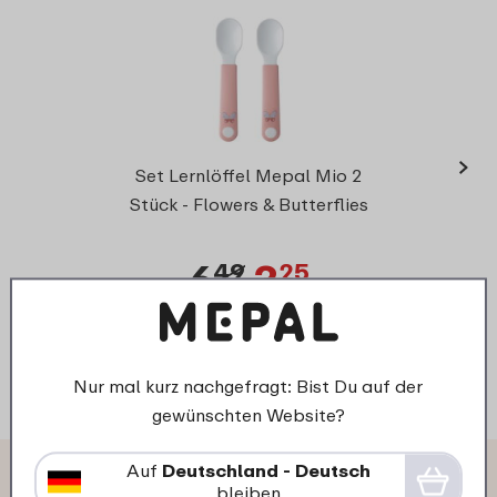
›
Le
Set Lernlöffel Mepal Mio 2
F
Stück - Flowers & Butterflies
6
3
49
25
Details
Bestellen
D
Nur mal kurz nachgefragt: Bist Du auf der
gewünschten Website?
Auf
Deutschland - Deutsch
Das sagen andere Kunden über
bleiben