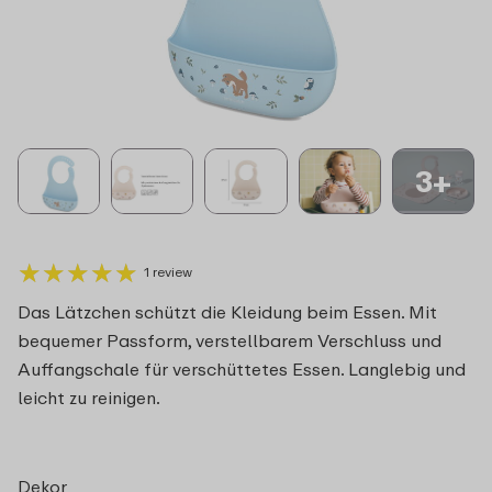
3+
★
★
★
★
★
★
★
★
★
★
1 review
Das Lätzchen schützt die Kleidung beim Essen. Mit
bequemer Passform, verstellbarem Verschluss und
Auffangschale für verschüttetes Essen. Langlebig und
leicht zu reinigen.
Dekor