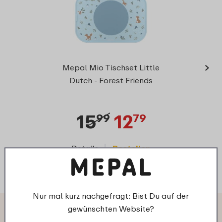
›
Kinde
Mepal Mio Tischset Little
Mepa
Dutch - Forest Friends
15
12
99
79
Details
Bestellen
D
Nur mal kurz nachgefragt: Bist Du auf der
gewünschten Website?
Das sagen andere Kunden über