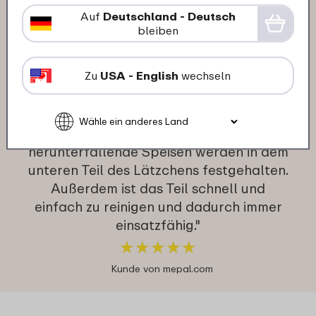
slab mio:
Auf
Deutschland - Deutsch
bleiben
28-12-2025
Zu
USA - English
wechseln
Farbe: Forest friends
"Das Lätzchen schützt die Kleidung des
Kindes vor Befleckung. Auch
herunterfallende Speisen werden in dem
unteren Teil des Lätzchens festgehalten.
Außerdem ist das Teil schnell und
einfach zu reinigen und dadurch immer
einsatzfähig."
★
★
★
★
★
★
★
★
★
★
Kunde von mepal.com