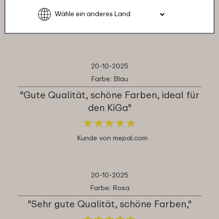
★
★
★
★
★
★
★
★
★
★
Kunde von mepal.com
20-10-2025
Farbe: Blau
"Gute Qualität, schöne Farben, ideal für
den KiGa"
★
★
★
★
★
★
★
★
★
★
Kunde von mepal.com
20-10-2025
Farbe: Rosa
"Sehr gute Qualität, schöne Farben,"
★
★
★
★
★
★
★
★
★
★