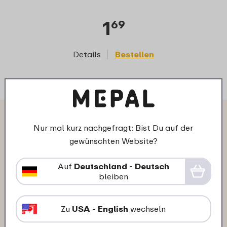
1
69
Details
Bestellen
D
Das sagen andere Kunden über
Nur mal kurz nachgefragt: Bist Du auf der
Fruchtbox Campus 300 ml:
gewünschten Website?
Auf
Deutschland - Deutsch
bleiben
16-11-2025
Farbe: Paw Patrol Girls
Zu
USA - English
wechseln
"Optisch schön, sehr gute Qualität
könnte nur etwas größer sein ."