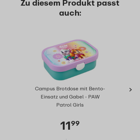
Zu diesem Produkt passt
auch:
›
Trink
Campus Brotdose mit Bento-
400
Einsatz und Gabel - PAW
Patrol Girls
11
99