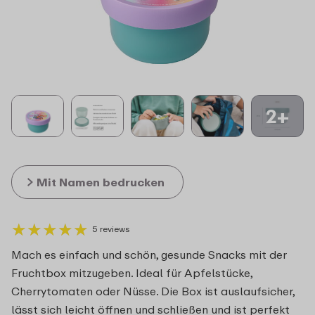
2+
Mit Namen bedrucken
★
★
★
★
★
★
★
★
★
★
5 reviews
Mach es einfach und schön, gesunde Snacks mit der
Fruchtbox mitzugeben. Ideal für Apfelstücke,
Cherrytomaten oder Nüsse. Die Box ist auslaufsicher,
lässt sich leicht öffnen und schließen und ist perfekt