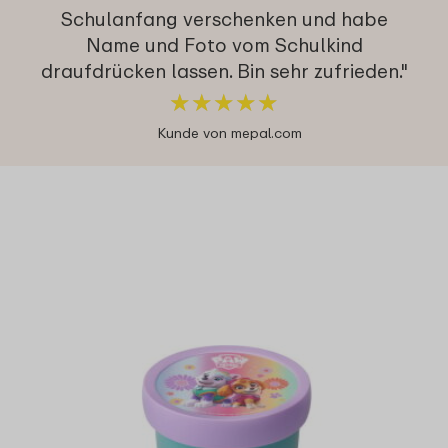
Schulanfang verschenken und habe
Name und Foto vom Schulkind
draufdrücken lassen. Bin sehr zufrieden."
★
★
★
★
★
★
★
★
★
★
Kunde von mepal.com