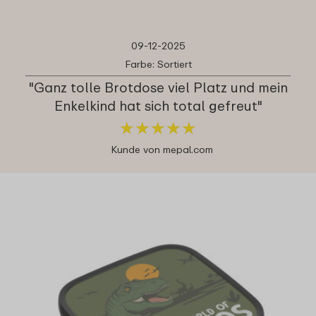
09-12-2025
Farbe: Sortiert
"Ganz tolle Brotdose viel Platz und mein
Enkelkind hat sich total gefreut"
★
★
★
★
★
★
★
★
★
★
Kunde von mepal.com