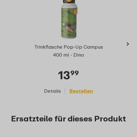
›
Campu
Trinkflasche Pop-Up Campus
400 ml - Dino
13
99
Details
Bestellen
D
Ersatzteile für dieses Produkt