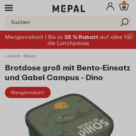
0
Mengenrabatt | Bis zu
25 % Rabatt
auf alles für
die Lunchpause
< zurück - Mepal
Brotdose groß mit Bento-Einsatz
und Gabel Campus - Dino
Mengenrabatt