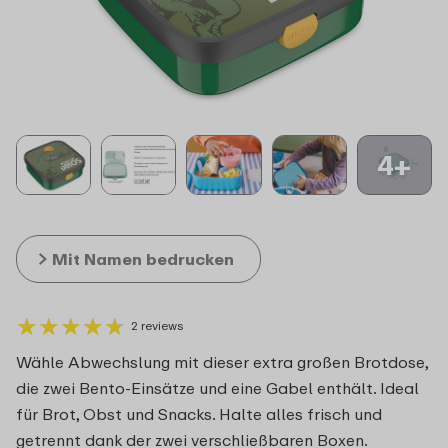
4+
Mit Namen bedrucken
★
★
★
★
★
★
★
★
★
★
2 reviews
Wähle Abwechslung mit dieser extra großen Brotdose,
die zwei Bento-Einsätze und eine Gabel enthält. Ideal
für Brot, Obst und Snacks. Halte alles frisch und
getrennt dank der zwei verschließbaren Boxen.