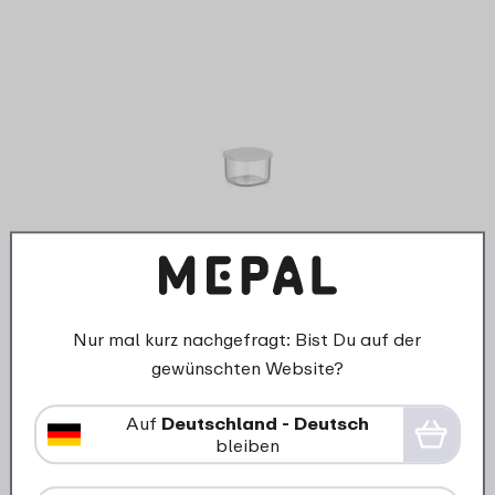
›
Bento-Einsatz mit Deckel
Brotdose groß mit Bento-
Nur mal kurz nachgefragt: Bist Du auf der
Einsatz und Gabel Campus -
gewünschten Website?
weiß
Auf
Deutschland - Deutsch
4
19
bleiben