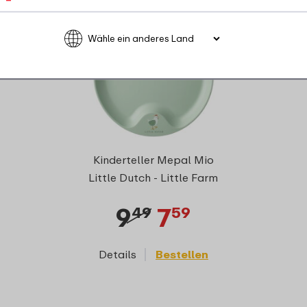
Kinderteller Mepal Mio
Little Dutch - Little Farm
9
7
49
59
Details
Bestellen