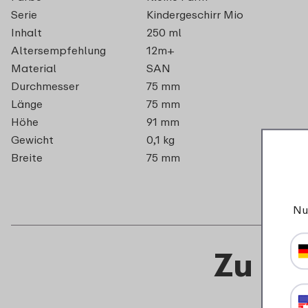
Serie
Kindergeschirr Mio
Inhalt
250 ml
Altersempfehlung
12m+
Material
SAN
Durchmesser
75 mm
Länge
75 mm
Höhe
91 mm
Gewicht
0,1 kg
Breite
75 mm
Nu
Zu di