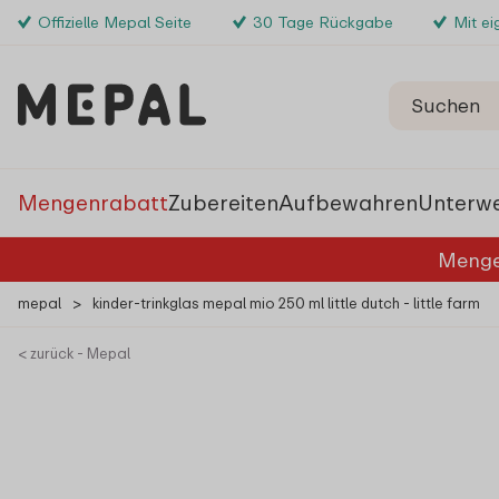
Offizielle Mepal Seite
30 Tage Rückgabe
Mit e
Mengenrabatt
Zubereiten
Aufbewahren
Unterw
Menge
mepal
>
kinder-trinkglas mepal mio 250 ml little dutch - little farm
< zurück - Mepal