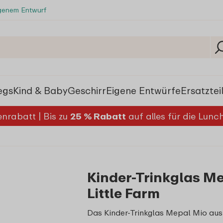
igenem Entwurf
egs
Kind & Baby
Geschirr
Eigene Entwürfe
Ersatztei
nrabatt | Bis zu
25 % Rabatt
auf alles für die Lun
Kinder-Trinkglas Me
Little Farm
Das Kinder-Trinkglas Mepal Mio aus