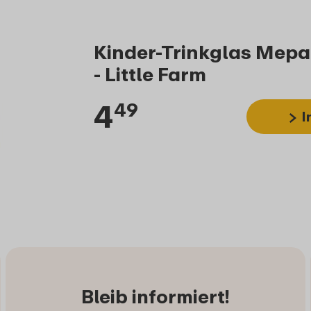
Kinder-Trinkglas Mepal
- Little Farm
4
49
I
Bleib informiert!