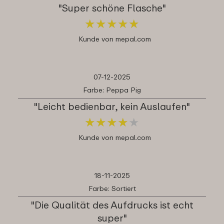
"Super schöne Flasche"
★
★
★
★
★
★
★
★
★
★
Kunde von mepal.com
07-12-2025
Farbe: Peppa Pig
"Leicht bedienbar, kein Auslaufen"
★
★
★
★
★
★
★
★
★
★
Kunde von mepal.com
18-11-2025
Farbe: Sortiert
"Die Qualität des Aufdrucks ist echt
super"