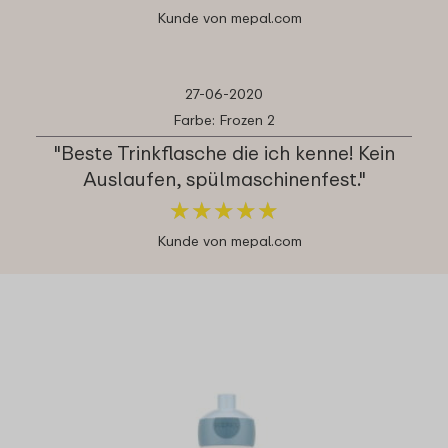
Kunde von mepal.com
27-06-2020
Farbe: Frozen 2
"Beste Trinkflasche die ich kenne! Kein
Auslaufen, spülmaschinenfest."
★
★
★
★
★
★
★
★
★
★
Kunde von mepal.com