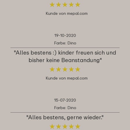
★
★
★
★
★
★
★
★
★
★
Kunde von mepal.com
19-10-2020
Farbe: Dino
"Alles bestens :) kinder freuen sich und
bisher keine Beanstandung"
★
★
★
★
★
★
★
★
★
★
Kunde von mepal.com
15-07-2020
Farbe: Dino
"Alles bestens, gerne wieder."
★
★
★
★
★
★
★
★
★
★