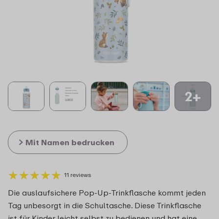
2+
Mit Namen bedrucken
★
★
★
★
★
★
★
★
★
★
11 reviews
Die auslaufsichere Pop-Up-Trinkflasche kommt jeden
Tag unbesorgt in die Schultasche. Diese Trinkflasche
ist für Kinder leicht selbst zu bedienen und hat eine