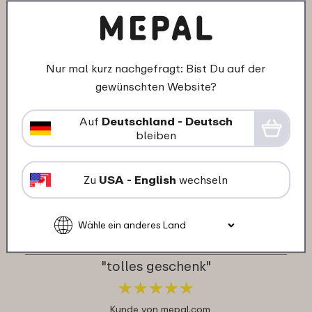
★
★
★
★
★
★
★
★
★
★
Kunde von mepal.com
Nur mal kurz nachgefragt: Bist Du auf der
gewünschten Website?
16-11-2025
Farbe: Paw Patrol Girls
Auf
Deutschland - Deutsch
"Sehr praktisch und gute Qualität 👍"
bleiben
★
★
★
★
★
★
★
★
★
★
Kunde von mepal.com
Zu
USA - English
wechseln
08-11-2025
Farbe: Sortiert
"tolles geschenk"
★
★
★
★
★
★
★
★
★
★
Kunde von mepal.com