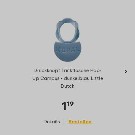
›
Pop-u
Druckknopf Trinkflasche Pop-
Pop-u
Up Campus - dunkelblau Little
Dutch
1
19
Details
Bestellen
D