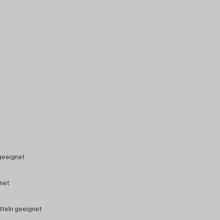
geeignet
gnet
tteln geeignet