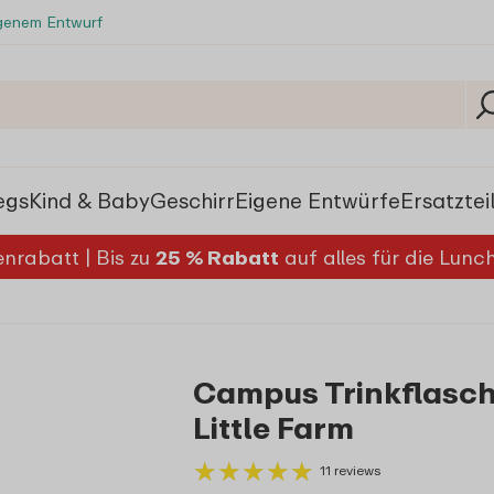
igenem Entwurf
egs
Kind & Baby
Geschirr
Eigene Entwürfe
Ersatztei
nrabatt | Bis zu
25 % Rabatt
auf alles für die Lun
Campus Trinkflasche
Little Farm
★
★
★
★
★
★
★
★
★
★
11 reviews