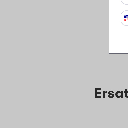
Campus Brotdose mit
Bento-Einsatz und Gabel
Little Dutch - Little Farm
11
99
Details
Bestellen
Ersat