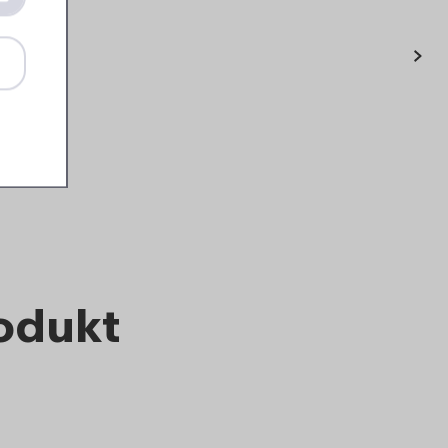
›
Lunchpot Ellipse mini -
Nordic sage
14
99
Details
Bestellen
rodukt