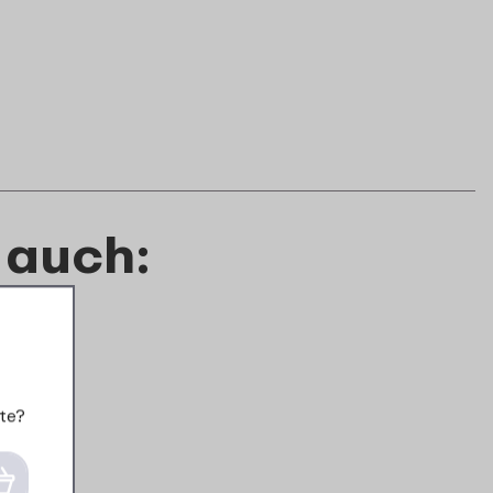
 auch:
te?