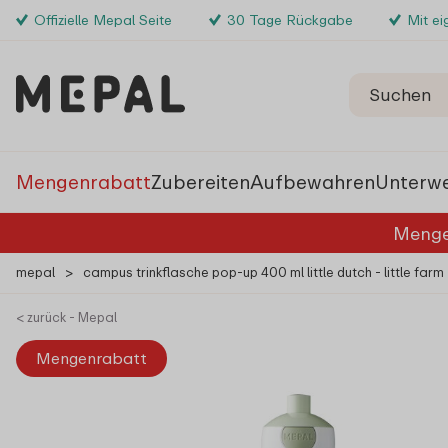
Offizielle Mepal Seite
30 Tage Rückgabe
Mit e
Mengenrabatt
Zubereiten
Aufbewahren
Unterw
Menge
mepal
>
campus trinkflasche pop-up 400 ml little dutch - little farm
< zurück - Mepal
Mengenrabatt