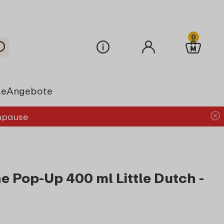
0
le
Angebote
chpause
 Pop-Up 400 ml Little Dutch -