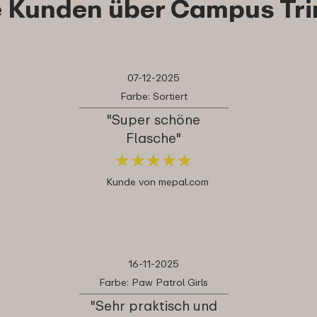
 Kunden über Campus Tri
07-12-2025
Farbe: Sortiert
"Super schöne
Flasche"
★
★
★
★
★
★
★
★
★
★
Kunde von mepal.com
16-11-2025
Farbe: Paw Patrol Girls
"Sehr praktisch und