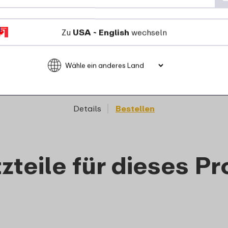
Zu
USA - English
wechseln
Campus Fruchtbox 300 ml
mit Gabel Little Dutch -
Little Farm
9
49
Details
Bestellen
zteile für dieses P