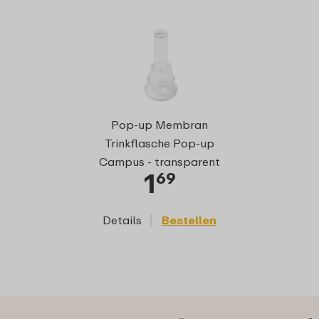
Pop-up Mu
Pop-up Membran
Halterung T
Trinkflasche Pop-up
Pop-up Cam
Campus - transparent
1
1
69
Details
Bestellen
Details