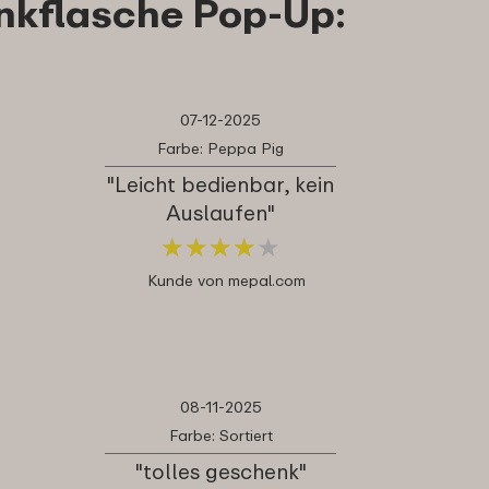
nkflasche Pop-Up:
07-12-2025
Farbe: Peppa Pig
"Leicht bedienbar, kein
Auslaufen"
★
★
★
★
★
★
★
★
★
★
Kunde von mepal.com
08-11-2025
Farbe: Sortiert
"tolles geschenk"