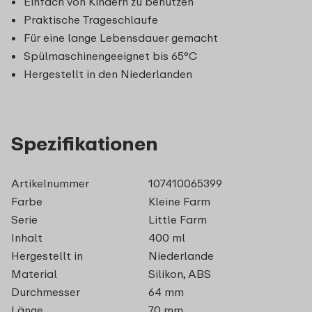
Einfach von Kindern zu benutzen
Praktische Trageschlaufe
Für eine lange Lebensdauer gemacht
Spülmaschinengeeignet bis 65°C
Hergestellt in den Niederlanden
Spezifikationen
Artikelnummer
107410065399
Farbe
Kleine Farm
Serie
Little Farm
Inhalt
400 ml
Hergestellt in
Niederlande
Material
Silikon, ABS
Durchmesser
64 mm
Länge
70 mm