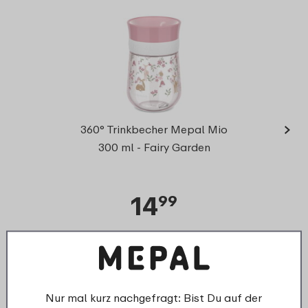
›
Mepa
360° Trinkbecher Mepal Mio
Unte
300 ml - Fairy Garden
14
99
Details
Bestellen
D
Nur mal kurz nachgefragt: Bist Du auf der
Ersatzteile für dieses Produkt