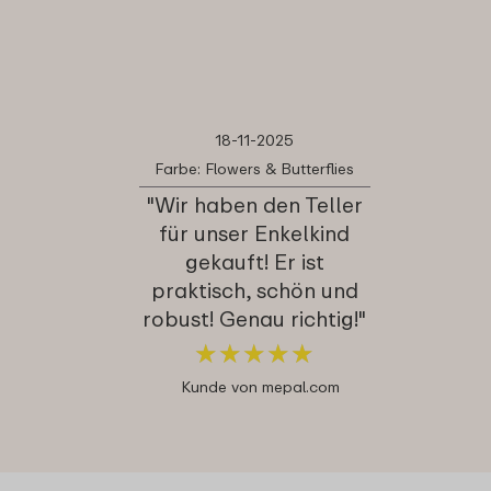
18-11-2025
Farbe: Flowers & Butterflies
"Wir haben den Teller
für unser Enkelkind
gekauft! Er ist
praktisch, schön und
robust! Genau richtig!"
★
★
★
★
★
★
★
★
★
★
Kunde von mepal.com