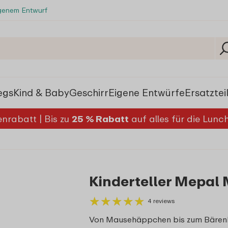
igenem Entwurf
egs
Kind & Baby
Geschirr
Eigene Entwürfe
Ersatztei
nrabatt | Bis zu
25 % Rabatt
auf alles für die Lun
Kinderteller Mepal 
★
★
★
★
★
★
★
★
★
★
4 reviews
Von Mausehäppchen bis zum Bärenhun