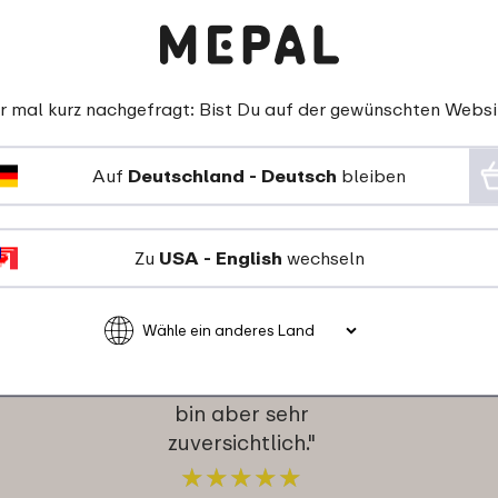
r mal kurz nachgefragt: Bist Du auf der gewünschten Websi
re Kunden über Kinderte
Auf
Deutschland - Deutsch
bleiben
11-12-2025
Zu
USA - English
wechseln
Farbe: Flowers & Butterflies
"Sieht sehr wertig aus
und das Design ist sehr
niedlich! Mal schauen
wie es im Gebrauch ist,
bin aber sehr
zuversichtlich."
★
★
★
★
★
★
★
★
★
★