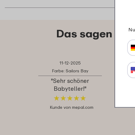
Nu
Das sagen ande
11-12-2025
Farbe: Sailors Bay
"Sehr schöner
Babyteller!"
★
★
★
★
★
★
★
★
★
★
Kunde von mepal.com