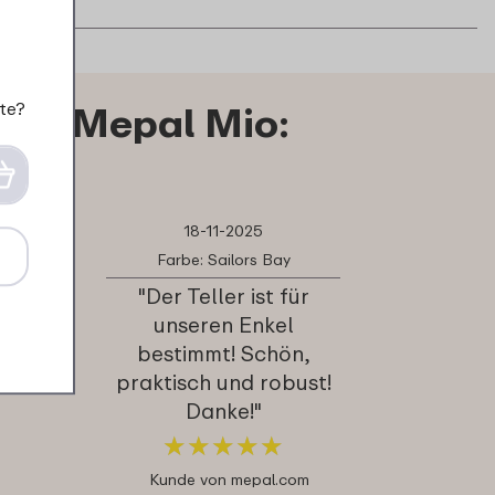
te?
ller Mepal Mio:
18-11-2025
Farbe: Sailors Bay
"Der Teller ist für
unseren Enkel
bestimmt! Schön,
praktisch und robust!
Danke!"
★
★
★
★
★
★
★
★
★
★
Kunde von mepal.com