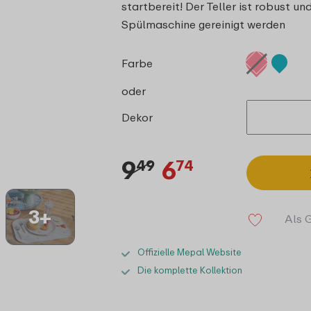
startbereit! Der Teller ist robust u
Spülmaschine gereinigt werden
Farbe
oder
Dekor
9
6
49
74
3+
Als 
Offizielle Mepal Website
Die komplette Kollektion