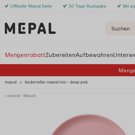
Offizielle Mepal Seite
30 Tage Rückgabe
Mit e
Mengenrabatt
Zubereiten
Aufbewahren
Unterw
Menge
mepal
>
kinderteller mepal mio - deep pink
< zurück - Mepal