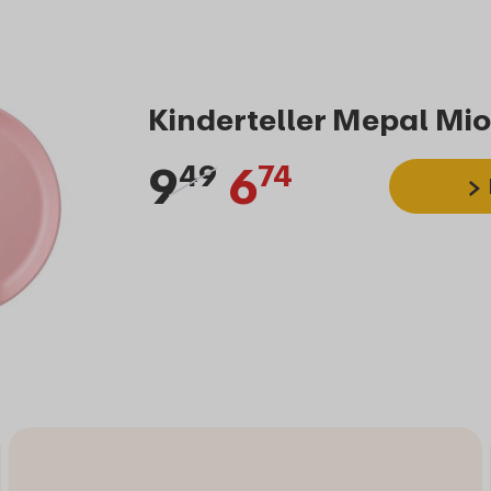
Kinderteller Mepal Mio
9
6
49
74