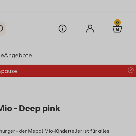
0
le
Angebote
chpause
Mio - Deep pink
ger - der Mepal Mio-Kinderteller ist für alles