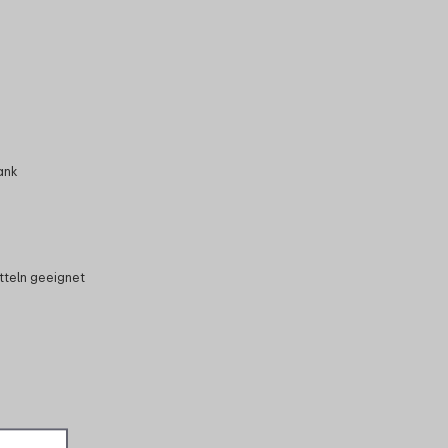
ank
tteln geeignet