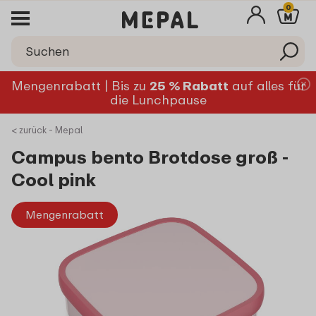
0
Mengenrabatt | Bis zu
25 % Rabatt
auf alles für
die Lunchpause
< zurück - Mepal
Campus bento Brotdose groß -
Cool pink
Mengenrabatt