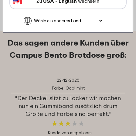
Zu
USA - English
wechseln
Details
Bestellen
D
Das sagen andere Kunden über
Campus Bento Brotdose groß:
22-12-2025
Farbe: Cool mint
"Der Deckel sitzt zu locker wir machen
nun ein Gummiband zusätzlich drum
Größe und Farbe sind perfekt."
★
★
★
★
★
★
★
★
★
★
Kunde von mepal.com