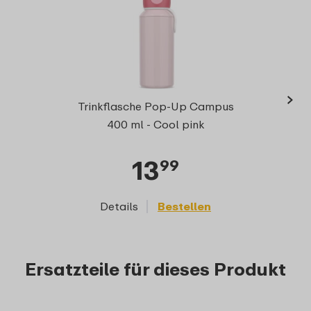
›
Campu
Trinkflasche Pop-Up Campus
400 ml - Cool pink
13
99
Details
Bestellen
D
Ersatzteile für dieses Produkt