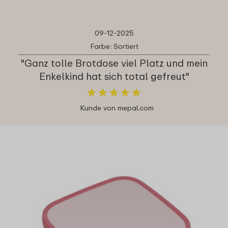
09-12-2025
Farbe: Sortiert
"Ganz tolle Brotdose viel Platz und mein
Enkelkind hat sich total gefreut"
★
★
★
★
★
★
★
★
★
★
Kunde von mepal.com