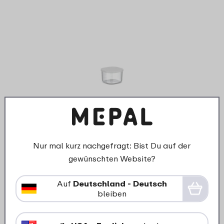
Knopf 
›
Bento-Einsatz mit Deckel
Brotdose groß mit Bento-
Nur mal kurz nachgefragt: Bist Du auf der
Einsatz und Gabel Campus -
gewünschten Website?
weiß
Auf
Deutschland - Deutsch
bleiben
4
19