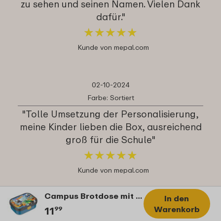
zu sehen und seinen Namen. Vielen Dank
dafür."
★
★
★
★
★
★
★
★
★
★
Kunde von mepal.com
02-10-2024
Farbe: Sortiert
"Tolle Umsetzung der Personalisierung,
meine Kinder lieben die Box, ausreichend
groß für die Schule"
★
★
★
★
★
★
★
★
★
★
Kunde von mepal.com
Campus Brotdose mit Bento-Einsatz und Gabel – Hot Wheels
In den
02-10-2024
Warenkorb
11
99
Farbe: Sortiert