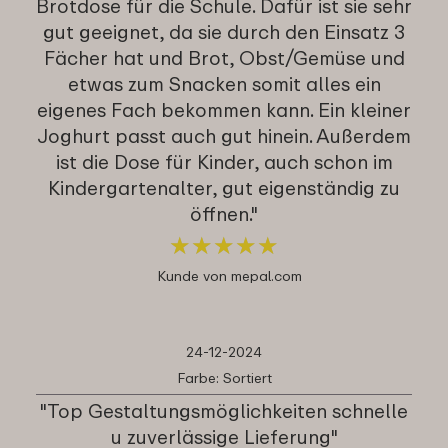
Brotdose für die Schule. Dafür ist sie sehr
gut geeignet, da sie durch den Einsatz 3
Fächer hat und Brot, Obst/Gemüse und
etwas zum Snacken somit alles ein
eigenes Fach bekommen kann. Ein kleiner
Joghurt passt auch gut hinein. Außerdem
ist die Dose für Kinder, auch schon im
Kindergartenalter, gut eigenständig zu
öffnen."
★
★
★
★
★
★
★
★
★
★
Kunde von mepal.com
24-12-2024
Farbe: Sortiert
"Top Gestaltungsmöglichkeiten schnelle
u zuverlässige Lieferung"