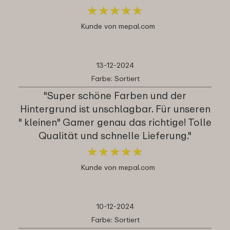
★
★
★
★
★
★
★
★
★
★
Kunde von mepal.com
13-12-2024
Farbe: Sortiert
"Super schöne Farben und der
Hintergrund ist unschlagbar. Für unseren
" kleinen" Gamer genau das richtige! Tolle
Qualität und schnelle Lieferung."
★
★
★
★
★
★
★
★
★
★
Kunde von mepal.com
10-12-2024
Farbe: Sortiert