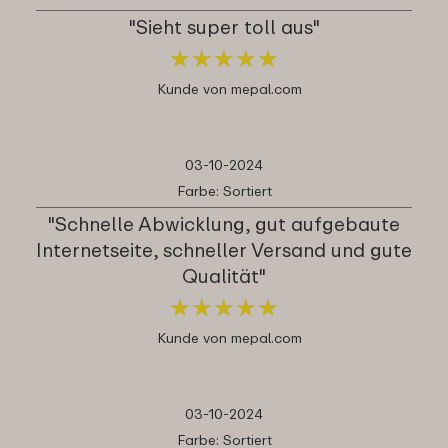
"Sieht super toll aus"
★
★
★
★
★
★
★
★
★
★
Kunde von mepal.com
03-10-2024
Farbe: Sortiert
"Schnelle Abwicklung, gut aufgebaute
Internetseite, schneller Versand und gute
Qualität"
★
★
★
★
★
★
★
★
★
★
Kunde von mepal.com
03-10-2024
Farbe: Sortiert