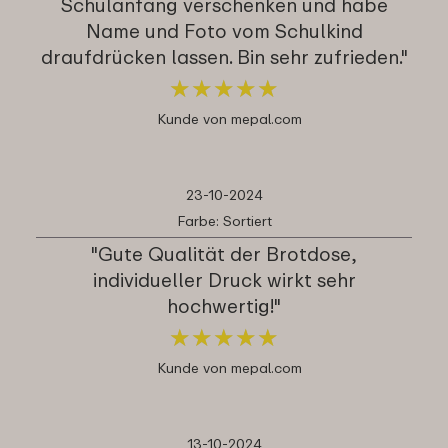
Schulanfang verschenken und habe
Name und Foto vom Schulkind
draufdrücken lassen. Bin sehr zufrieden."
★
★
★
★
★
★
★
★
★
★
Kunde von mepal.com
23-10-2024
Farbe: Sortiert
"Gute Qualität der Brotdose,
individueller Druck wirkt sehr
hochwertig!"
★
★
★
★
★
★
★
★
★
★
Kunde von mepal.com
13-10-2024