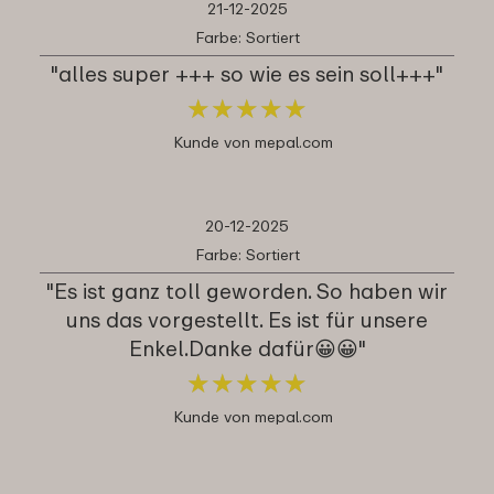
21-12-2025
Farbe: Sortiert
"alles super +++ so wie es sein soll+++"
★
★
★
★
★
★
★
★
★
★
Kunde von mepal.com
20-12-2025
Farbe: Sortiert
"Es ist ganz toll geworden. So haben wir
uns das vorgestellt. Es ist für unsere
Enkel.Danke dafür😀😀"
★
★
★
★
★
★
★
★
★
★
Kunde von mepal.com