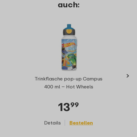
auch:
›
Campu
Trinkflasche pop-up Campus
G
400 ml – Hot Wheels
13
99
Details
Bestellen
D