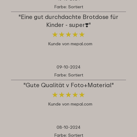
Farbe: Sortiert
"Eine gut durchdachte Brotdose für
Kinder - super❣️"
★
★
★
★
★
★
★
★
★
★
Kunde von mepal.com
09-10-2024
Farbe: Sortiert
"Gute Qualität v Foto+Material"
★
★
★
★
★
★
★
★
★
★
Kunde von mepal.com
08-10-2024
Farbe: Sortiert