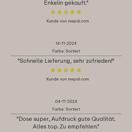
Enkelin gekauft."
★
★
★
★
★
★
★
★
★
★
Kunde von mepal.com
14-11-2024
Farbe: Sortiert
"Schnelle Lieferung, sehr zufrieden!"
★
★
★
★
★
★
★
★
★
★
Kunde von mepal.com
04-11-2024
Farbe: Sortiert
"Dose super, Aufdruck gute Qualität.
Alles top. Zu empfehlen."