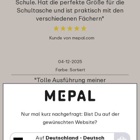
Schule. Hat die perfekte Größe für die
Schultasche und ist praktisch mit den
verschiedenen Fächern"
★
★
★
★
★
★
★
★
★
★
Kunde von mepal.com
04-12-2025
Farbe: Sortiert
"Tolle Ausführung meiner
Personalisierung! Kommt sehr gut an bei
unserer Tochter. Top Qualität-wie bei
Mepal in den im Handel erhältlichen
Designs bereits gewohnt. Daher klare
Nur mal kurz nachgefragt: Bist Du auf der
Kaufempfehlung!"
gewünschten Website?
★
★
★
★
★
★
★
★
★
★
Auf
Deutschland - Deutsch
Kunde von mepal.com