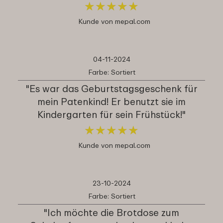
★
★
★
★
★
★
★
★
★
★
Kunde von mepal.com
04-11-2024
Farbe: Sortiert
"Es war das Geburtstagsgeschenk für
mein Patenkind! Er benutzt sie im
Kindergarten für sein Frühstück!"
★
★
★
★
★
★
★
★
★
★
Kunde von mepal.com
23-10-2024
Farbe: Sortiert
"Ich möchte die Brotdose zum