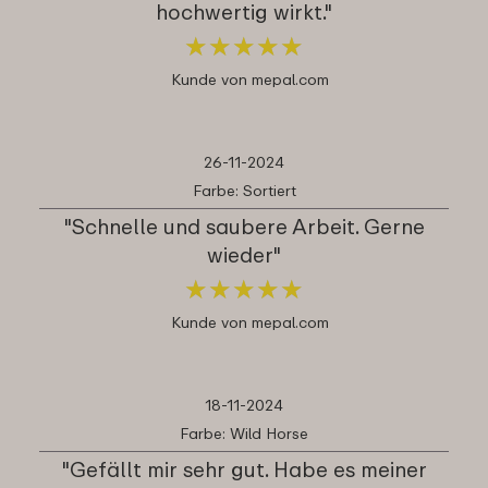
hochwertig wirkt."
★
★
★
★
★
★
★
★
★
★
Kunde von mepal.com
26-11-2024
Farbe: Sortiert
"Schnelle und saubere Arbeit. Gerne
wieder"
★
★
★
★
★
★
★
★
★
★
Kunde von mepal.com
18-11-2024
Farbe: Wild Horse
"Gefällt mir sehr gut. Habe es meiner