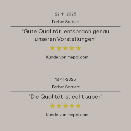
22-11-2025
Farbe: Sortiert
"Gute Qualität, entsprach genau
unseren Vorstellungen"
★
★
★
★
★
★
★
★
★
★
Kunde von mepal.com
18-11-2025
Farbe: Sortiert
"Die Qualität ist echt super"
★
★
★
★
★
★
★
★
★
★
Kunde von mepal.com