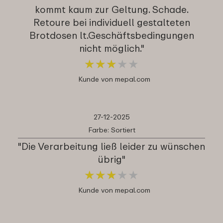
kommt kaum zur Geltung. Schade.
Retoure bei individuell gestalteten
Brotdosen lt.Geschäftsbedingungen
nicht möglich."
★
★
★
★
★
★
★
★
★
★
Kunde von mepal.com
27-12-2025
Farbe: Sortiert
"Die Verarbeitung ließ leider zu wünschen
übrig"
★
★
★
★
★
★
★
★
★
★
Kunde von mepal.com