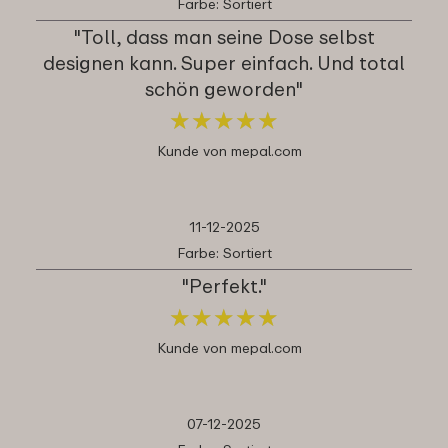
Farbe: Sortiert
"Toll, dass man seine Dose selbst
designen kann. Super einfach. Und total
schön geworden"
★
★
★
★
★
★
★
★
★
★
Kunde von mepal.com
11-12-2025
Farbe: Sortiert
"Perfekt."
★
★
★
★
★
★
★
★
★
★
Kunde von mepal.com
07-12-2025