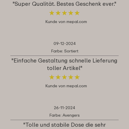
"Super Qualität. Bestes Geschenk ever."
★
★
★
★
★
★
★
★
★
★
Kunde von mepal.com
09-12-2024
Farbe: Sortiert
"Einfache Gestaltung schnelle Lieferung
toller Artikel"
★
★
★
★
★
★
★
★
★
★
Kunde von mepal.com
26-11-2024
Farbe: Avengers
"Tolle und stabile Dose die sehr