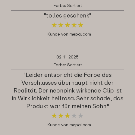
Farbe: Sortiert
"tolles geschenk"
★
★
★
★
★
★
★
★
★
★
Kunde von mepal.com
02-11-2025
Farbe: Sortiert
"Leider entspricht die Farbe des
Verschlusses überhaupt nicht der
Realität. Der neonpink wirkende Clip ist
in Wirklichkeit hellrosa. Sehr schade, das
Produkt war für meinen Sohn."
★
★
★
★
★
★
★
★
★
★
Kunde von mepal.com