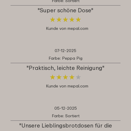
Farbe: Sortiert
"Super schöne Dose"
★
★
★
★
★
★
★
★
★
★
Kunde von mepal.com
07-12-2025
Farbe: Peppa Pig
"Praktisch, leichte Reinigung"
★
★
★
★
★
★
★
★
★
★
Kunde von mepal.com
05-12-2025
Farbe: Sortiert
"Unsere Lieblingsbrotdosen für die