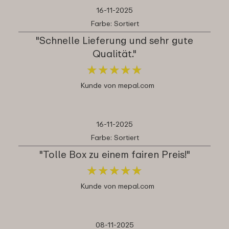
16-11-2025
Farbe: Sortiert
"Schnelle Lieferung und sehr gute
Qualität."
★
★
★
★
★
★
★
★
★
★
Kunde von mepal.com
16-11-2025
Farbe: Sortiert
"Tolle Box zu einem fairen Preis!"
★
★
★
★
★
★
★
★
★
★
Kunde von mepal.com
08-11-2025