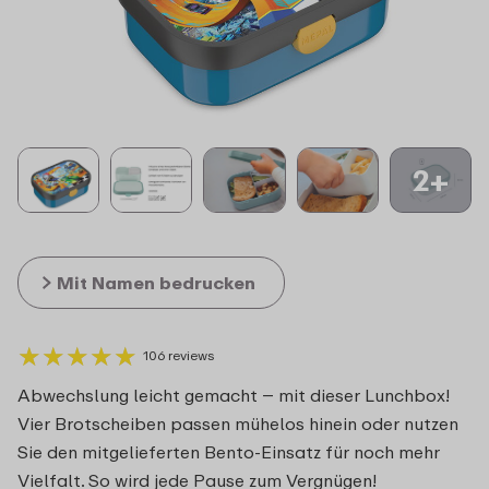
2+
Mit Namen bedrucken
★
★
★
★
★
★
★
★
★
★
106 reviews
Abwechslung leicht gemacht – mit dieser Lunchbox!
Vier Brotscheiben passen mühelos hinein oder nutzen
Sie den mitgelieferten Bento-Einsatz für noch mehr
Vielfalt. So wird jede Pause zum Vergnügen!