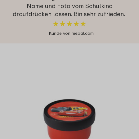
Name und Foto vom Schulkind
draufdrücken lassen. Bin sehr zufrieden."
★
★
★
★
★
★
★
★
★
★
Kunde von mepal.com