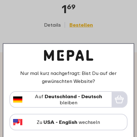
1
69
Details
Bestellen
D
Das sagen andere Kunden über
Nur mal kurz nachgefragt: Bist Du auf der
Fruchtbox Campus 300 ml:
gewünschten Website?
Auf
Deutschland - Deutsch
16-11-2025
bleiben
Farbe: Paw Patrol Girls
"Optisch schön, sehr gute Qualität
Zu
USA - English
wechseln
könnte nur etwas größer sein ."