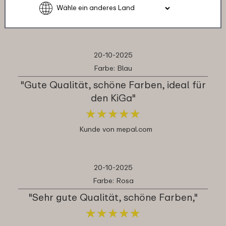
★
★
★
★
★
★
★
★
★
★
Kunde von mepal.com
20-10-2025
Farbe: Blau
"Gute Qualität, schöne Farben, ideal für
den KiGa"
★
★
★
★
★
★
★
★
★
★
Kunde von mepal.com
20-10-2025
Farbe: Rosa
"Sehr gute Qualität, schöne Farben,"
★
★
★
★
★
★
★
★
★
★