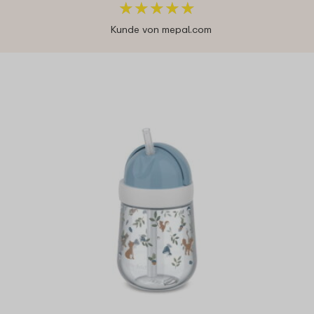
★
★
★
★
★
★
★
★
★
★
Kunde von mepal.com