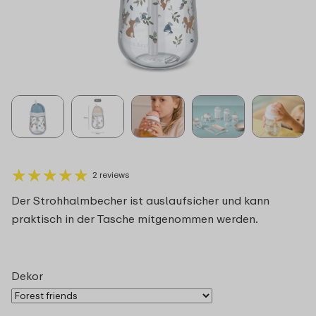
★
★
★
★
★
★
★
★
★
★
2 reviews
Der Strohhalmbecher ist auslaufsicher und kann
praktisch in der Tasche mitgenommen werden.
Dekor