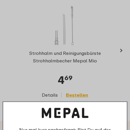
›
Dichtu
Strohhalm und Reinigungsbürste
Strohhalmbecher Mepal Mio
4
69
Details
Bestellen
D
Nur mal kurz nachgefragt: Bist Du auf der