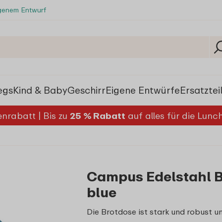
igenem Entwurf
egs
Kind & Baby
Geschirr
Eigene Entwürfe
Ersatztei
nrabatt | Bis zu
25 % Rabatt
auf alles für die Lun
Campus Edelstahl B
blue
Die Brotdose ist stark und robust 