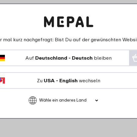
r mal kurz nachgefragt: Bist Du auf der gewünschten Websi
Auf
Deutschland - Deutsch
bleiben
Trinkflasche Pop-Up
Campus 400 ml - Cool
Zu
USA - English
wechseln
blue
13
99
Details
Bestellen