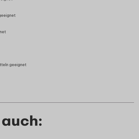
geeignet
gnet
tteln geeignet
 auch: