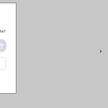
te?
›
Campus Trinkflasche mit
Trinkhalm 450 ml - Cool
blue
13
99
Details
Bestellen