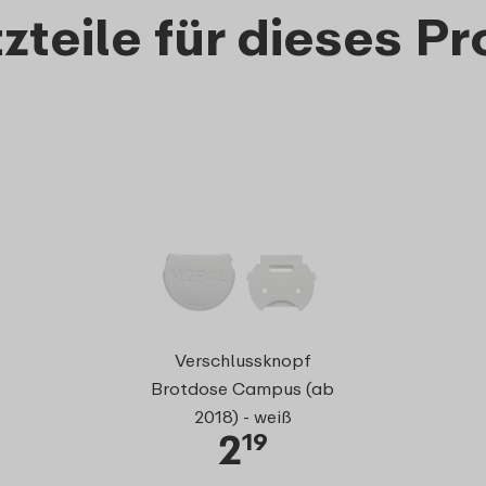
zteile für dieses P
Snackgabe
Verschlussknopf
Brotdose Campus (ab
2018) - weiß
2
1
19