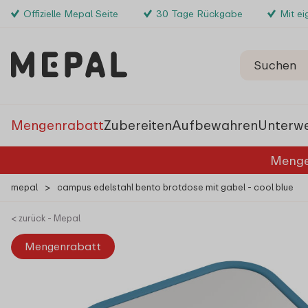
Offizielle Mepal Seite
30 Tage Rückgabe
Mit e
Mengenrabatt
Zubereiten
Aufbewahren
Unterw
Menge
mepal
>
campus edelstahl bento brotdose mit gabel - cool blue
< zurück - Mepal
Mengenrabatt