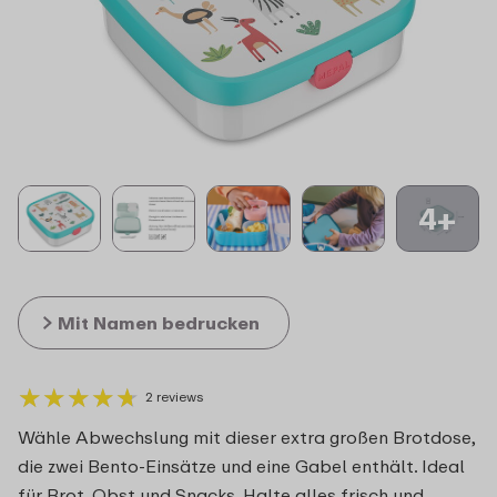
4+
Mit Namen bedrucken
★
★
★
★
★
★
★
★
★
★
2 reviews
Wähle Abwechslung mit dieser extra großen Brotdose,
die zwei Bento-Einsätze und eine Gabel enthält. Ideal
für Brot, Obst und Snacks. Halte alles frisch und