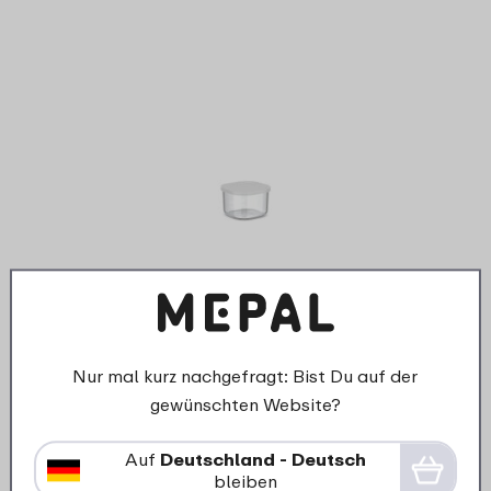
›
Bento-Einsatz mit Deckel
Brotdose groß mit Bento-
Nur mal kurz nachgefragt: Bist Du auf der
Einsatz und Gabel Campus -
gewünschten Website?
weiß
Auf
Deutschland - Deutsch
4
19
bleiben