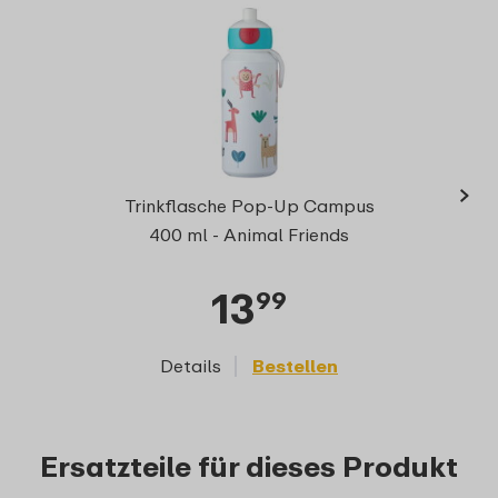
›
Campu
Trinkflasche Pop-Up Campus
Ga
400 ml - Animal Friends
13
99
Details
Bestellen
D
Ersatzteile für dieses Produkt