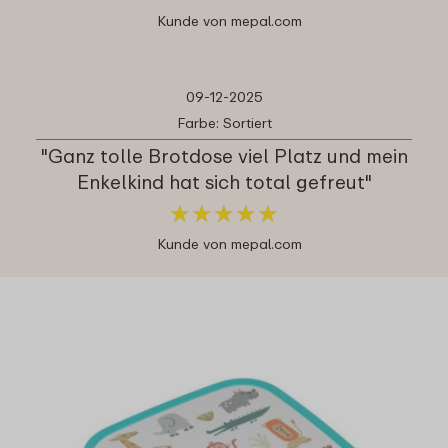
Kunde von mepal.com
09-12-2025
Farbe: Sortiert
"Ganz tolle Brotdose viel Platz und mein
Enkelkind hat sich total gefreut"
★
★
★
★
★
★
★
★
★
★
Kunde von mepal.com