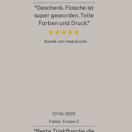
"Geschenk. Flasche ist
super geworden. Tolle
Farben und Druck."
★
★
★
★
★
★
★
★
★
★
Kunde von mepal.com
27-06-2020
Farbe: Frozen 2
"Beste Trinkflasche die