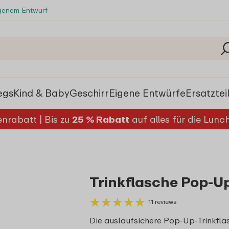
igenem Entwurf
egs
Kind & Baby
Geschirr
Eigene Entwürfe
Ersatztei
nrabatt | Bis zu
25 % Rabatt
auf alles für die Lun
Trinkflasche Pop-U
★
★
★
★
★
★
★
★
★
★
11 reviews
Die auslaufsichere Pop-Up-Trinkfla