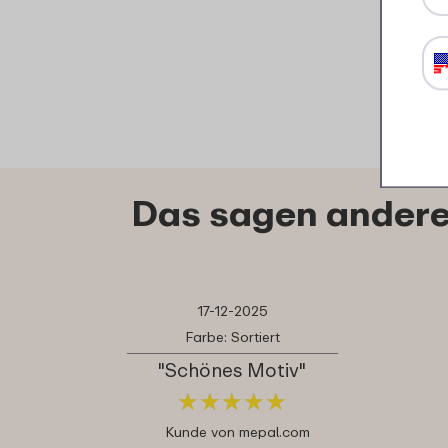
Das sagen andere
17-12-2025
Farbe: Sortiert
"Schönes Motiv"
★
★
★
★
★
★
★
★
★
★
Kunde von mepal.com