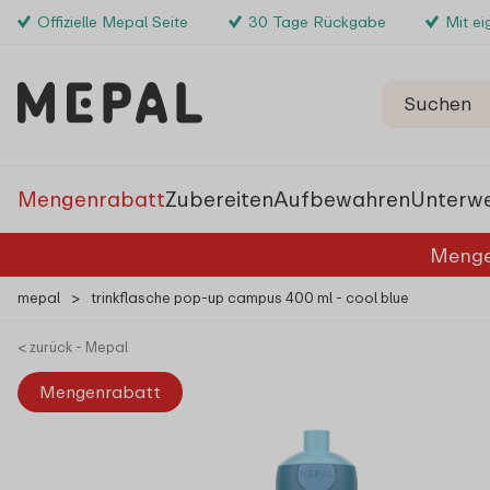
Offizielle Mepal Seite
30 Tage Rückgabe
Mit e
Mengenrabatt
Zubereiten
Aufbewahren
Unterw
Menge
mepal
>
trinkflasche pop-up campus 400 ml - cool blue
< zurück - Mepal
Mengenrabatt