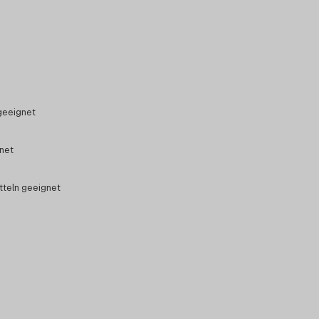
geeignet
gnet
tteln geeignet