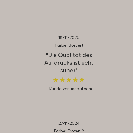
18-11-2025
Farbe: Sortiert
"Die Qualität des
Aufdrucks ist echt
super"
★
★
★
★
★
★
★
★
★
★
Kunde von mepal.com
27-11-2024
Farbe: Frozen 2