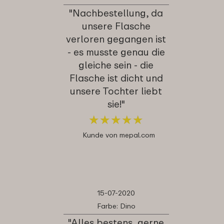
"Nachbestellung, da
unsere Flasche
verloren gegangen ist
- es musste genau die
gleiche sein - die
Flasche ist dicht und
unsere Tochter liebt
sie!"
★
★
★
★
★
★
★
★
★
★
Kunde von mepal.com
15-07-2020
Farbe: Dino
"Alles bestens, gerne