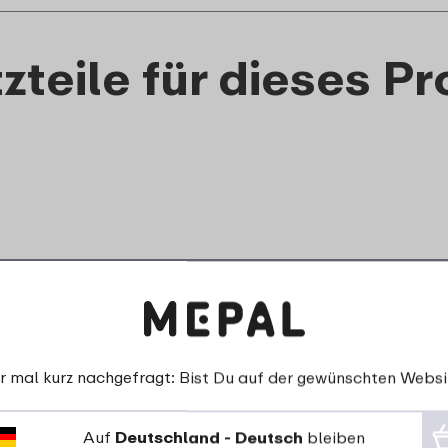
zteile für dieses P
Druck
Deckel Trinkflasche
r mal kurz nachgefragt: Bist Du auf der gewünschten Websi
Trinkflasc
Pop-Up Campus
Campus - 
komplett - Cool blue
Auf
Deutschland - Deutsch
bleiben