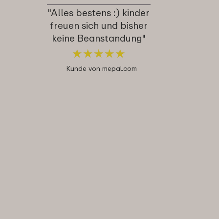
"Alles bestens :) kinder
freuen sich und bisher
keine Beanstandung"
★
★
★
★
★
★
★
★
★
★
Kunde von mepal.com