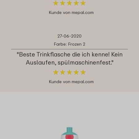
★
★
★
★
★
★
★
★
★
★
Kunde von mepal.com
27-06-2020
Farbe: Frozen 2
"Beste Trinkflasche die ich kenne! Kein
Auslaufen, spülmaschinenfest."
★
★
★
★
★
★
★
★
★
★
Kunde von mepal.com