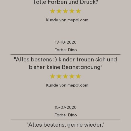
Tolle Farben und Druck."
★
★
★
★
★
★
★
★
★
★
Kunde von mepal.com
19-10-2020
Farbe: Dino
"Alles bestens :) kinder freuen sich und
bisher keine Beanstandung"
★
★
★
★
★
★
★
★
★
★
Kunde von mepal.com
15-07-2020
Farbe: Dino
"Alles bestens, gerne wieder."