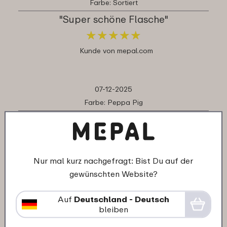
Farbe: Sortiert
"Super schöne Flasche"
★
★
★
★
★
★
★
★
★
★
Kunde von mepal.com
07-12-2025
Farbe: Peppa Pig
"Leicht bedienbar, kein Auslaufen"
★
★
★
★
★
★
★
★
★
★
Kunde von mepal.com
Nur mal kurz nachgefragt: Bist Du auf der
gewünschten Website?
18-11-2025
Auf
Deutschland - Deutsch
Farbe: Sortiert
bleiben
"Die Qualität des Aufdrucks ist echt