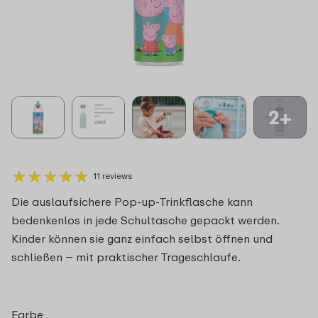
2+
★
★
★
★
★
★
★
★
★
★
11 reviews
Die auslaufsichere Pop-up-Trinkflasche kann
bedenkenlos in jede Schultasche gepackt werden.
Kinder können sie ganz einfach selbst öffnen und
schließen – mit praktischer Trageschlaufe.
Farbe