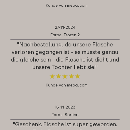
Kunde von mepal.com
27-11-2024
Farbe: Frozen 2
"Nachbestellung, da unsere Flasche
verloren gegangen ist - es musste genau
die gleiche sein - die Flasche ist dicht und
unsere Tochter liebt sie!"
★
★
★
★
★
★
★
★
★
★
Kunde von mepal.com
18-11-2023
Farbe: Sortiert
"Geschenk. Flasche ist super geworden.