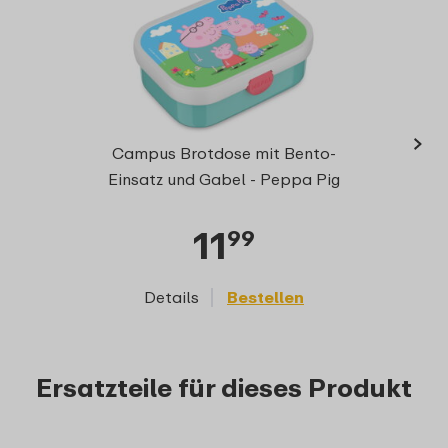
›
Campu
Campus Brotdose mit Bento-
Einsatz und Gabel - Peppa Pig
11
99
Details
Bestellen
D
Ersatzteile für dieses Produkt