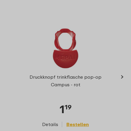
›
Pop-u
Druckknopf trinkflasche pop-op
Pop-u
Campus - rot
1
19
Details
Bestellen
D